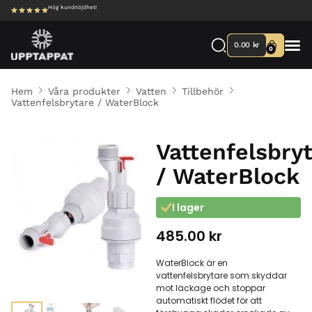
Hög kundnöjdhet!
0.00
kr
0
Hem
Våra produkter
Vatten
Tillbehör
Vattenfelsbrytare / WaterBlock
Vattenfelsbry
/ WaterBlock
I lager
485.00
kr
WaterBlock är en
vattenfelsbrytare som skyddar
mot läckage och stoppar
automatiskt flödet för att