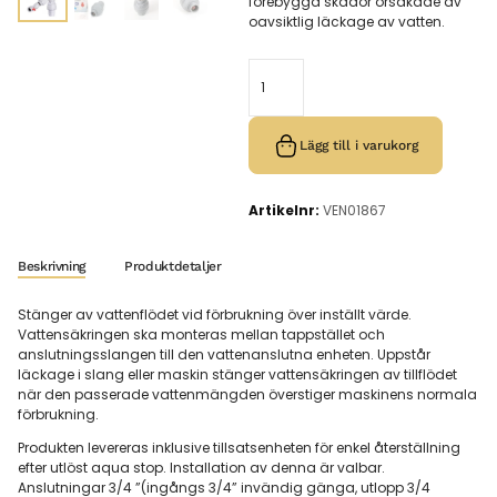
förebygga skador orsakade av
oavsiktlig läckage av vatten.
Lägg till i varukorg
Artikelnr:
VEN01867
Beskrivning
Produktdetaljer
Stänger av vattenflödet vid förbrukning över inställt värde.
Vattensäkringen ska monteras mellan tappstället och
anslutningsslangen till den vattenanslutna enheten. Uppstår
läckage i slang eller maskin stänger vattensäkringen av tillflödet
när den passerade vattenmängden överstiger maskinens normala
förbrukning.
Produkten levereras inklusive tillsatsenheten för enkel återställning
efter utlöst aqua stop. Installation av denna är valbar.
Anslutningar 3/4 ”(ingångs 3/4” invändig gänga, utlopp 3/4