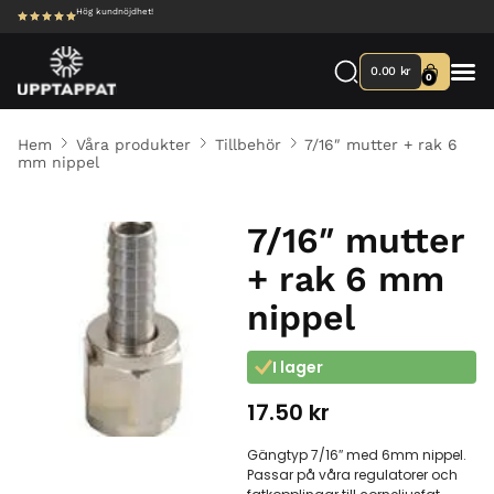
Hög kundnöjdhet!
0.00
kr
0
Hem
Våra produkter
Tillbehör
7/16″ mutter + rak 6
mm nippel
7/16″ mutter
+ rak 6 mm
nippel
I lager
17.50
kr
Gängtyp 7/16″ med 6mm nippel.
Passar på våra regulatorer och