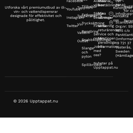
Facebook
Allmänna
Mina
021 -
villkor
beställningar
75140
Tillbehör
Instä
Utforska vårt premiumutbud av öl-,
Tapptorn
Kundtjänst
YouTube
för c
vin- och vattendispensrar
Säkra
Mina
info@upp
Fatkoppling
designade för effektivitet och
Tappkranar
Kontakta
Instagram
betalningar
adresser
pålitlighet.
oss
Perso
Scandbev
Trycksättning
Vin
Twitter
Finansiering
Mina
Org.nr: 5
returärenden
4815 c/o
Rengöring
Vatten
Service och
PanAtlanti
reparationer
Min
Omformar
Snabbkopplingar
Outlet
personliga
19 721 37
Jobba
information
Västerås,
Slangar
med
Sweden
och
oss?
(Hämtlage
pyton
Nyheter på
Spillbrickor
Upptappat.nu
© 2026 Upptappat.nu