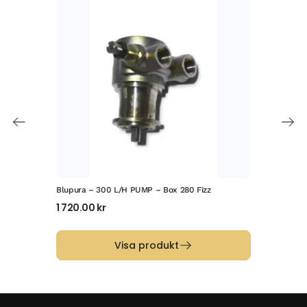
Blupura – 300 L/H PUMP – Box 280 Fizz
Tapp
berö
1 720.00
kr
19 
Visa produkt