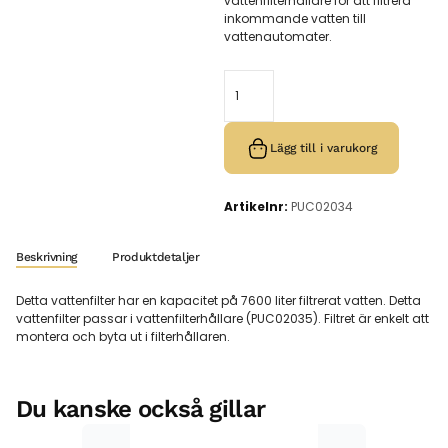
vattenfilterhållare för att filtrera
inkommande vatten till
vattenautomater.
Lägg till i varukorg
Artikelnr:
PUC02034
Beskrivning
Produktdetaljer
Detta vattenfilter har en kapacitet på 7600 liter filtrerat vatten. Detta
vattenfilter passar i vattenfilterhållare (PUC02035). Filtret är enkelt att
montera och byta ut i filterhållaren.
Du kanske också gillar