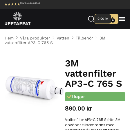
Hög kundnöjdhet!
0.00
kr
0
Hem
Våra produkter
Vatten
Tillbehör
3M
vattenfilter AP3-C 765 S
3M
vattenfilter
AP3-C 765 S
I lager
890.00
kr
Vattenfilter AP3-C 765 S från 3M
används tillsammans med