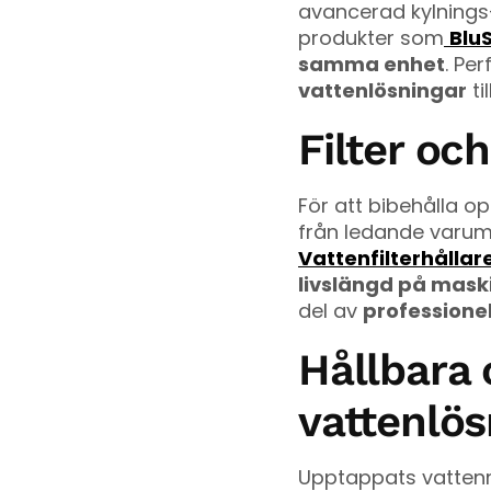
avancerad kylnings-
produkter som
Blu
samma enhet
. Pe
vattenlösningar
ti
Filter oc
För att bibehålla op
från ledande varu
Vattenfilterhålla
livslängd på mask
del av
professione
Hållbara 
vattenlös
Upptappats vatten