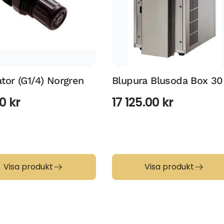
tor (G1/4) Norgren
Blupura Blusoda Box 30
00
kr
17 125.00
kr
Visa produkt
Visa produkt