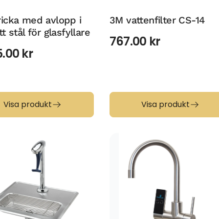
ricka med avlopp i
3M vattenfilter CS-14
tt stål för glasfyllare
767.00
kr
5.00
kr
Visa produkt
Visa produkt