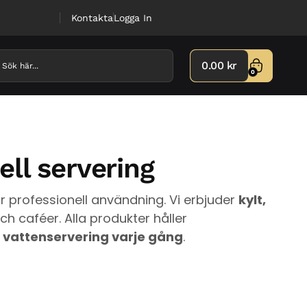
Kontakta
Logga In
0.00
kr
0
ll servering
r professionell användning. Vi erbjuder
kylt,
ch caféer. Alla produkter håller
r vattenservering varje gång
.