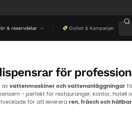
hör & reservdelar
Outlet & Kampanjer
spensrar för professione
t av
vattenmaskiner och vattenanläggningar
fö
pensern – perfekt för restauranger, kontor, hotell o
tvecklade för att leverera
ren, fräsch och hållba