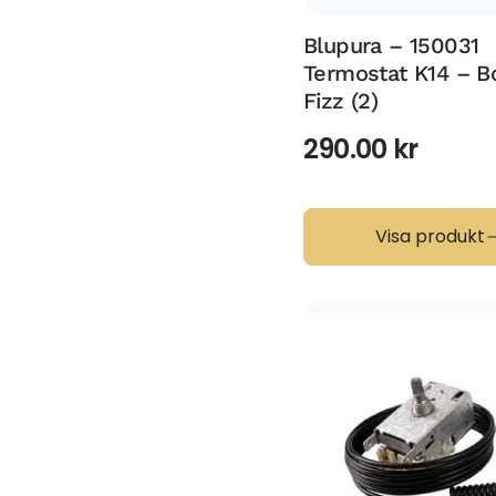
Blupura – 150031
Termostat K14 – B
Fizz (2)
290.00
kr
Visa produkt