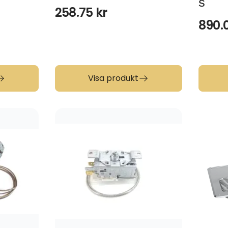
S
258.75
kr
890.
Visa produkt