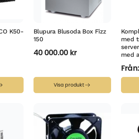
CO K50-
Blupura Blusoda Box Fizz
Komple
150
med t
server
40 000.00
kr
med a
Från
Visa produkt