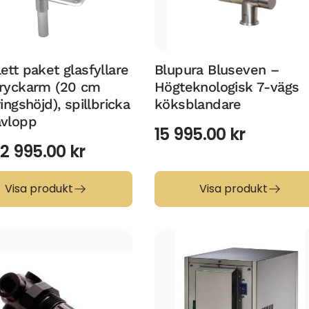
tt paket glasfyllare
Blupura Bluseven –
ryckarm (20 cm
Högteknologisk 7-vägs
ingshöjd), spillbricka
köksblandare
vlopp
15 995.00
kr
:
2 995.00
kr
Visa produkt
Visa produkt