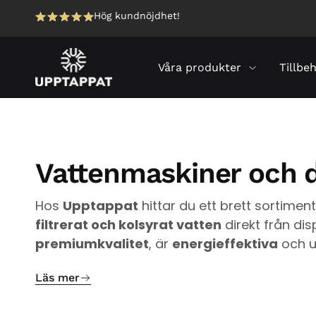
Hög kundnöjdhet!
Våra produkter
Tillbe
Vattenmaskiner och di
Hos
Upptappat
hittar du ett brett sortimen
filtrerat och kolsyrat vatten
direkt från dis
premiumkvalitet
, är
energieffektiva
och u
Läs mer