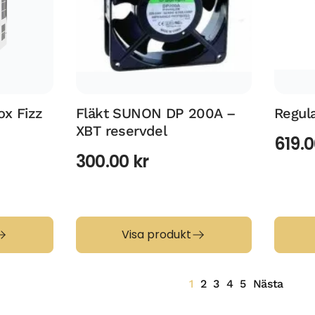
ox Fizz
Fläkt SUNON DP 200A –
Regula
XBT reservdel
619.
300.00
kr
Visa produkt
1
2
3
4
5
Nästa