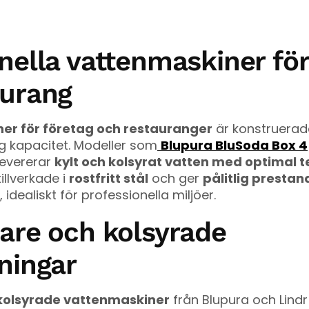
nella vattenmaskiner för
aurang
er för företag och restauranger
är konstruerade
 kapacitet. Modeller som
Blupura BluSoda Box 4
evererar
kylt och kolsyrat vatten med optimal 
illverkade i
rostfritt stål
och ger
pålitlig presta
, idealiskt för professionella miljöer.
are och kolsyrade
ningar
kolsyrade vattenmaskiner
från Blupura och Lind