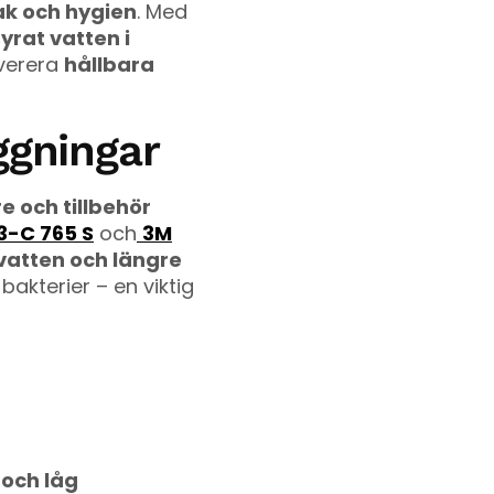
k och hygien
. Med
syrat vatten i
everera
hållbara
äggningar
re och tillbehör
3-C 765 S
och
3M
vatten och längre
bakterier – en viktig
 och låg