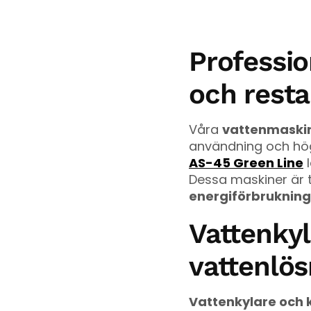
Professio
och rest
Våra
vattenmaskin
användning och hög
AS-45 Green Line
l
Dessa maskiner är t
energiförbrukning
Vattenkyl
vattenlös
Vattenkylare och 