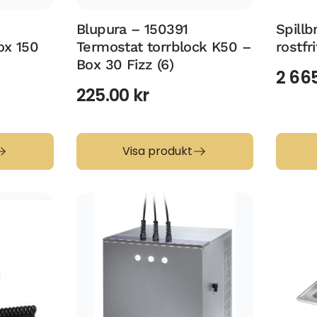
Blupura – 150391
Spillb
ox 150
Termostat torrblock K50 –
rostfri
Box 30 Fizz (6)
2 66
225.00
kr
Visa produkt