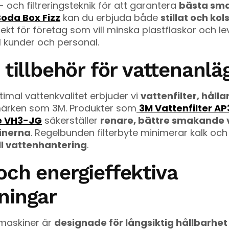
 och filtreringsteknik för att garantera
bästa sma
Soda Box Fizz
kan du erbjuda både
stillat och kol
rfekt för företag som vill minska plastflaskor och l
ll kunder och personal.
h tillbehör för vattenanl
timal vattenkvalitet erbjuder vi
vattenfilter, hålla
märken som 3M. Produkter som
3M Vattenfilter AP
re VH3-JG
säkerställer
renare, bättre smakande 
inerna
. Regelbunden filterbyte minimerar kalk och 
ll vattenhantering
.
och energieffektiva
ningar
maskiner är
designade för långsiktig hållbarhet