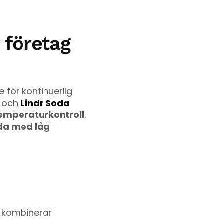
 företag
 för kontinuerlig
och
Lindr Soda
temperaturkontroll
.
nda med låg
r kombinerar