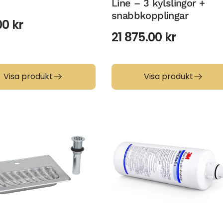
Line – 3 kylslingor +
snabbkopplingar
00
kr
21 875.00
kr
Visa produkt
Visa produkt