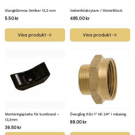
Slangklämma Oetiker 13,3 mm
Vattenfelsbrytare / WaterBlock
5.50
kr
485.00
kr
Visa produkt
Visa produkt
Monteringsplatta för buntband –
Övergång från 1″ till 3/4″ i mässing
13,3mm
88.00
kr
36.50
kr