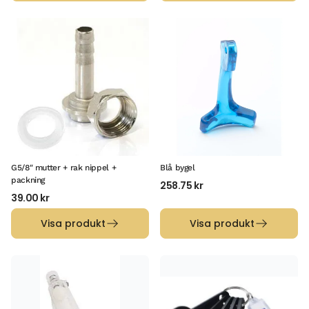
G5/8″ mutter + rak nippel +
Blå bygel
packning
258.75
kr
39.00
kr
Visa produkt
Visa produkt