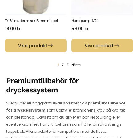
7/16″ mutter + rak 8 mm nippel
Handpump 1/2″
18.00
kr
59.00
kr
Visa produkt
Visa produkt
1
2
3
Nästa
Premiumtillbehör för
dryckessystem
Vi erbjuder ett noggrant utvalt sortiment av
premiumtillbehör
för dryckessystem
som uppfyller branschens krav på kvalitet
och prestanda. Oavsett om du driver en bar, restaurang eller
eventverksamhet, har vi tillbehören som håller din utrustning i
toppskick. Alla produkter är kompatibla med de flesta