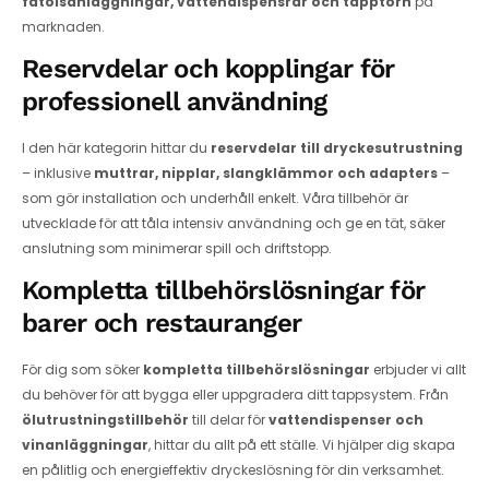
fatölsanläggningar, vattendispensrar och tapptorn
på
marknaden.
Reservdelar och kopplingar för
professionell användning
I den här kategorin hittar du
reservdelar till dryckesutrustning
– inklusive
muttrar, nipplar, slangklämmor och adapters
–
som gör installation och underhåll enkelt. Våra tillbehör är
utvecklade för att tåla intensiv användning och ge en tät, säker
anslutning som minimerar spill och driftstopp.
Kompletta tillbehörslösningar för
barer och restauranger
För dig som söker
kompletta tillbehörslösningar
erbjuder vi allt
du behöver för att bygga eller uppgradera ditt tappsystem. Från
ölutrustningstillbehör
till delar för
vattendispenser och
vinanläggningar
, hittar du allt på ett ställe. Vi hjälper dig skapa
en pålitlig och energieffektiv dryckeslösning för din verksamhet.