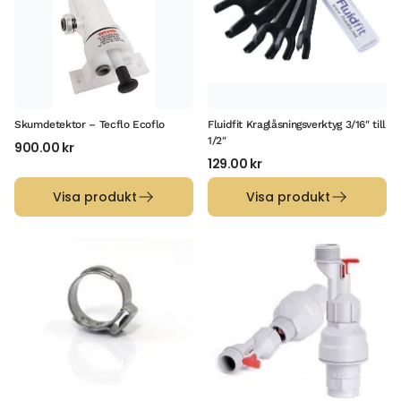
Skumdetektor – Tecflo Ecoflo
Fluidfit Kraglåsningsverktyg 3/16″ till
1/2″
900.00
kr
129.00
kr
Visa produkt
Visa produkt