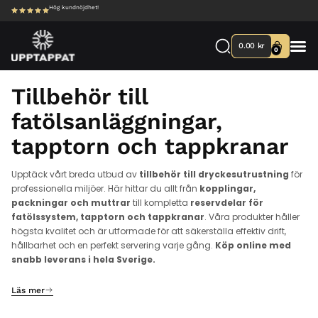
Hög kundnöjdhet!
0.00
kr
0
Tillbehör till
fatölsanläggningar,
tapptorn och tappkranar
Upptäck vårt breda utbud av
tillbehör till dryckesutrustning
för
professionella miljöer. Här hittar du allt från
kopplingar,
packningar och muttrar
till kompletta
reservdelar för
fatölssystem, tapptorn och tappkranar
. Våra produkter håller
högsta kvalitet och är utformade för att säkerställa effektiv drift,
hållbarhet och en perfekt servering varje gång.
Köp online med
snabb leverans i hela Sverige.
Läs mer