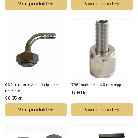
Visa produkt
Visa produkt
G1/2″ mutter + vinklad nippel +
7/16″ mutter + rak 6 mm nippel
packning
17.50
kr
90.35
kr
Visa produkt
Visa produkt