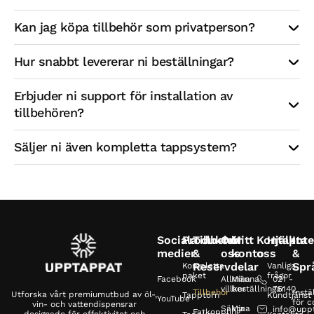
Kan jag köpa tillbehör som privatperson?
Hur snabbt levererar ni beställningar?
Erbjuder ni support för installation av 
tillbehören?
Säljer ni även kompletta tappsystem?
Sociala
Produkter
Tillbehör
Om
Mitt
Kontakta
Hjälp
Inte
medier
&
oss
konto
oss
&
Reservdelar
Spr
Kompletta
Vanliga
paket
frågor
Facebook
Allmänna
Mina
021 -
villkor
beställningar
75140
Tillbehör
Instä
Utforska vårt premiumutbud av öl-,
Tapptorn
Kundtjänst
YouTube
för c
vin- och vattendispensrar
Säkra
Mina
info@upp
Fatkoppling
designade för effektivitet och