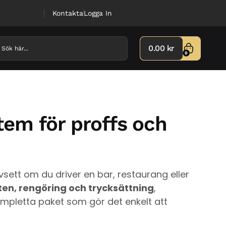
Kontakta
Logga In
0.00
kr
0
tem för proffs och
sett om du driver en bar, restaurang eller
tten, rengöring och trycksättning
,
ompletta paket som gör det enkelt att