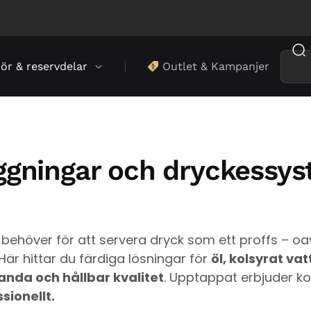
hör & reservdelar
Outlet & Kampanjer
ggningar och dryckessys
behöver för att servera dryck som ett proffs – oav
 Här hittar du färdiga lösningar för
öl, kolsyrat va
anda och hållbar kvalitet
. Upptappat erbjuder k
sionellt.