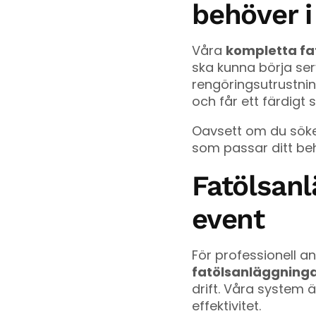
behöver i
Våra
kompletta fa
ska kunna börja serv
rengöringsutrustnin
och får ett färdigt
Oavsett om du sök
som passar ditt beho
Fatölsanl
event
För professionell an
fatölsanläggninga
drift. Våra system 
effektivitet.