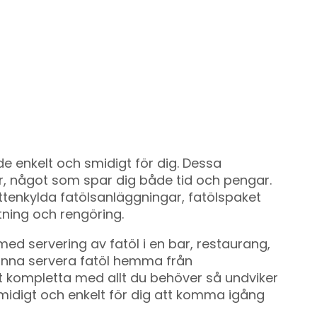
e enkelt och smidigt för dig. Dessa
r, något som spar dig både tid och pengar.
ttenkylda fatölsanläggningar, fatölspaket
tning och rengöring.
ed servering av fatöl i en bar, restaurang,
kunna servera fatöl hemma från
t kompletta med allt du behöver så undviker
smidigt och enkelt för dig att komma igång