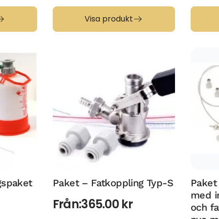
Visa produkt
gspaket
Paket – Fatkoppling Typ-S
Paket
med i
Från:
365.00
kr
och fa