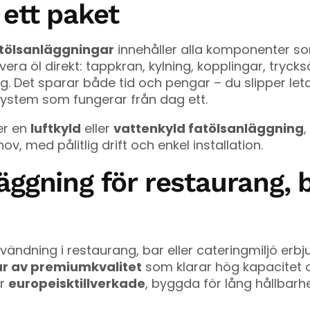
 ett paket
tölsanläggningar
innehåller alla komponenter so
era öl direkt: tappkran, kylning, kopplingar, tryck
g. Det sparar både tid och pengar – du slipper leta
 system som fungerar från dag ett.
er en
luftkyld
eller
vattenkyld fatölsanläggning
,
v, med pålitlig drift och enkel installation.
äggning för restaurang, 
vändning i restaurang, bar eller cateringmiljö erbju
r av premiumkvalitet
som klarar hög kapacitet o
är
europeisktillverkade
, byggda för lång hållbar