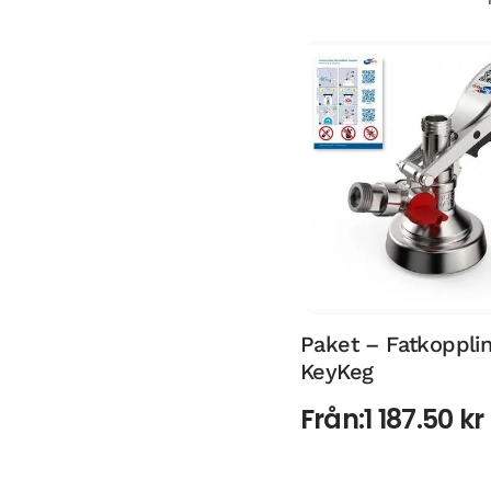
Paket – Fatkoppli
KeyKeg
Från:
1 187.50
kr