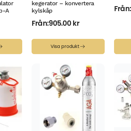
lator
kegerator – konvertera
Från
yp-A
kylskåp
Från:
905.00
kr
Visa produkt