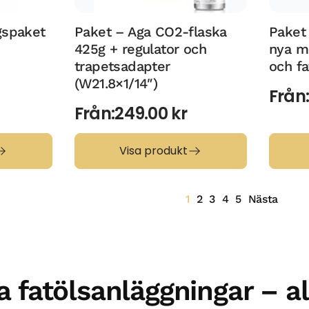
gspaket
Paket – Aga CO2-flaska
Paket
425g + regulator och
nya mo
trapetsadapter
och f
(W21.8×1/14″)
Från
Från:
249.00
kr
Visa produkt
1
2
3
4
5
Nästa
 fatölsanläggningar – al