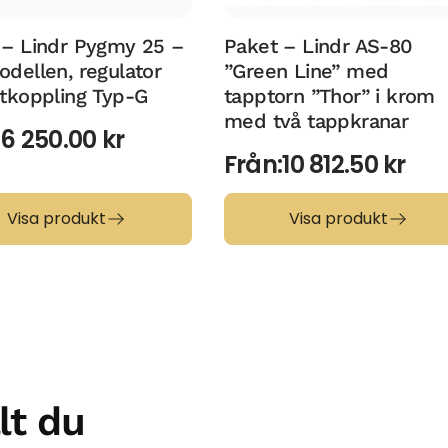
 – Lindr Pygmy 25 –
Paket – Lindr AS-80
dellen, regulator
”Green Line” med
atkoppling Typ-G
tapptorn ”Thor” i krom
med två tappkranar
:
6 250.00
kr
Från:
10 812.50
kr
Visa produkt
Visa produkt
lt du