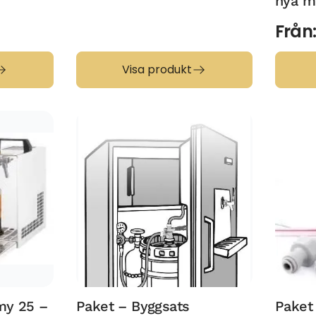
nya m
Från
Visa produkt
my 25 –
Paket – Byggsats
Paket