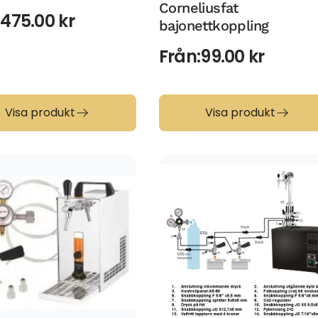
Corneliusfat
:
475.00
kr
bajonettkoppling
Från:
99.00
kr
Visa produkt
Visa produkt