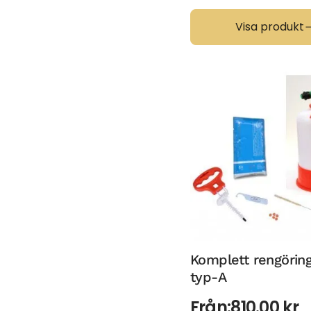
Visa produkt
Komplett rengörin
typ-A
Från:
810.00
kr