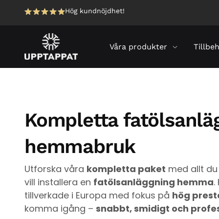
Hög kundnöjdhet!
Våra produkter
Tillbe
Kompletta fatölsanlä
hemmabruk
Utforska våra
kompletta paket
med allt du 
vill installera en
fatölsanläggning hemma
.
tillverkade i Europa med fokus på
hög prest
komma igång –
snabbt, smidigt och profes