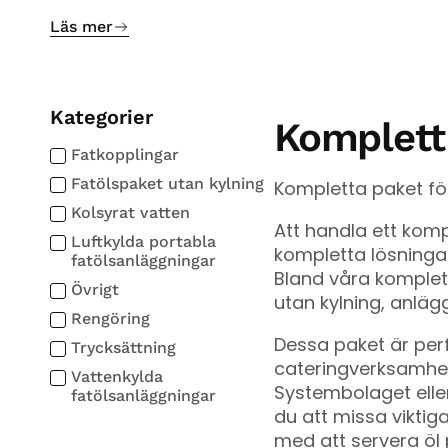
Läs mer
Kategorier
Komplett
Fatkopplingar
Fatölspaket utan kylning
Kompletta paket för
Kolsyrat vatten
Att handla ett komp
Luftkylda portabla
kompletta lösninga
fatölsanläggningar
Bland våra komplett
Övrigt
utan kylning, anläg
Rengöring
Dessa paket är perf
Trycksättning
cateringverksamhet 
Vattenkylda
Systembolaget eller
fatölsanläggningar
du att missa viktig
med att servera öl p