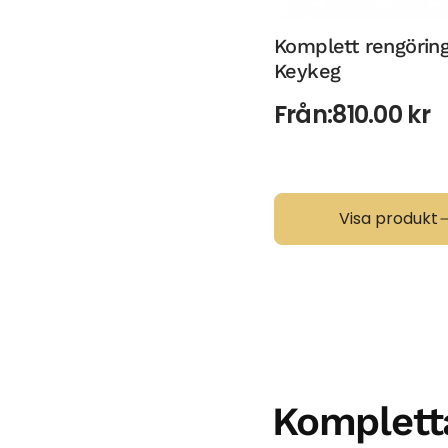
Komplett rengörin
Keykeg
Från:
810.00
kr
Visa produkt
Kompletta