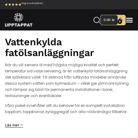
Hög kundnöjdhet!
0.00
kr
0
Vattenkylda
fatölsanläggningar
När du vill servera öl med högsta möjliga kvalitet och perfekt
temperatur vid varje servering, är en vattenkyld fatölsanläggning
det självklara valet. Till skillnad från luftkylda modeller använder
dessa system vatten som kylmedium – vilket ger jämnare kylning
och lämpar sig bäst för permanenta installationer i barer,
restauranger och eventlokaler.
Våra paket innehåller allt du behöver för en komplett installation:
tapptorn, tappkranar, kylaggregat och alla nödvändiga tillbehör.
Läs mer