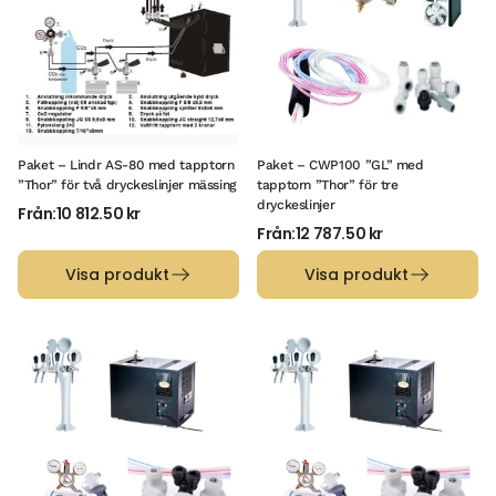
Paket – Lindr AS-80 med tapptorn
Paket – CWP100 ”GL” med
”Thor” för två dryckeslinjer mässing
tapptorn ”Thor” för tre
dryckeslinjer
Från:
10 812.50
kr
Från:
12 787.50
kr
Visa produkt
Visa produkt