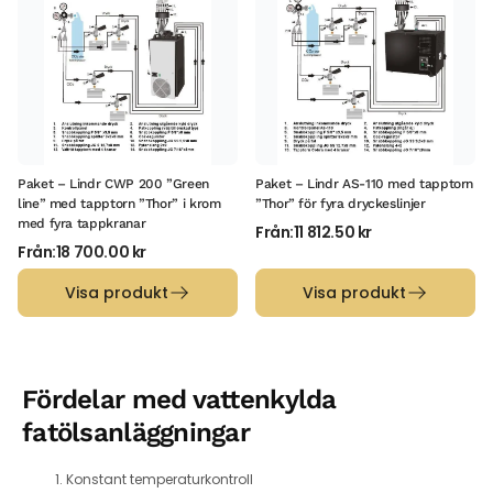
Paket – Lindr CWP 200 ”Green
Paket – Lindr AS-110 med tapptorn
line” med tapptorn ”Thor” i krom
”Thor” för fyra dryckeslinjer
med fyra tappkranar
Från:
11 812.50
kr
Från:
18 700.00
kr
Visa produkt
Visa produkt
Fördelar med vattenkylda
fatölsanläggningar
Konstant temperaturkontroll