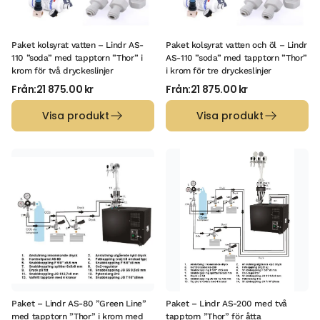
Paket kolsyrat vatten – Lindr AS-
Paket kolsyrat vatten och öl – Lindr
110 ”soda” med tapptorn ”Thor” i
AS-110 ”soda” med tapptorn ”Thor”
krom för två dryckeslinjer
i krom för tre dryckeslinjer
Från:
21 875.00
kr
Från:
21 875.00
kr
Visa produkt
Visa produkt
Paket – Lindr AS-80 ”Green Line”
Paket – Lindr AS-200 med två
med tapptorn ”Thor” i krom med
tapptorn ”Thor” för åtta