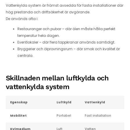
Vattenkylda system är främst avsedda för fasta installationer där
hög prestanda och driftsäkerhet är avgörande.
De används ofta i:
Restauranger och pubar
– där ölen måste hålla perfekt
temperatur hela dagen.
Eventlokaler
– där flera tappkranar används samtidigt.
Bryggerier och ölprovningsrum
– där smak och kvalitet är
centrala.
Skillnaden mellan luftkylda och
vattenkylda system
Egenskap
Luftkyld
Vattenkyld
Mobilitet
Portabel
Fast installation
Kylmedium
Luft
Vatten