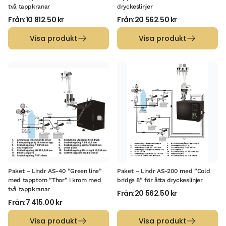
två tappkranar
dryckeslinjer
Från:
10 812.50
kr
Från:
20 562.50
kr
Visa produkt
Visa produkt
Paket – Lindr AS-40 ”Green line”
Paket – Lindr AS-200 med ”Cold
med tapptorn ”Thor” i krom med
bridge 8” för åtta dryckeslinjer
två tappkranar
Från:
20 562.50
kr
Från:
7 415.00
kr
Visa produkt
Visa produkt