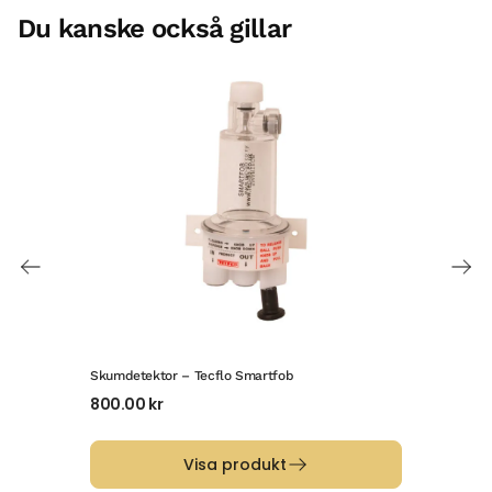
Du kanske också gillar
Skumdetektor – Tecflo Smartfob
Mobi
800.00
kr
21 
Visa produkt