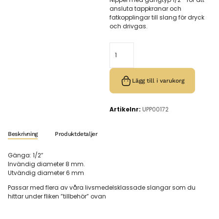
ansluta tappkranar och
fatkopplingar till slang för dryck
och drivgas.
Lägg till i varukorg
Artikelnr:
UPP00172
Beskrivning
Produktdetaljer
Gänga: 1/2″
Invändig diameter 8 mm.
Utvändig diameter 6 mm
Passar med flera av våra livsmedelsklassade slangar som du
hittar under fliken ”tillbehör” ovan