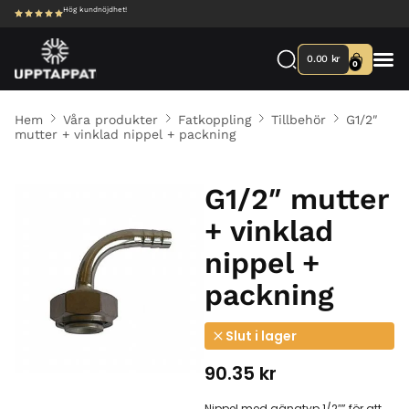
Hög kundnöjdhet!
0.00
kr
0
Hem
Våra produkter
Fatkoppling
Tillbehör
G1/2″
mutter + vinklad nippel + packning
G1/2″ mutter
+ vinklad
nippel +
packning
Slut i lager
90.35
kr
Nippel med gängtyp 1/2″” för att