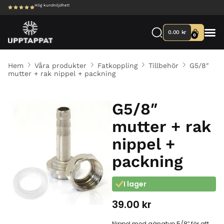
Hög kundnöjdhet!
0.00
kr
0
Hem
Våra produkter
Fatkoppling
Tillbehör
G5/8″
mutter + rak nippel + packning
G5/8″
mutter + rak
nippel +
packning
I lager
39.00
kr
Nippel med gängtyp 5/8″ för att