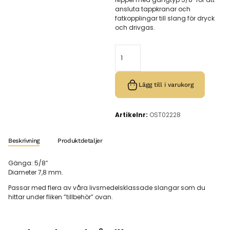
ansluta tappkranar och
fatkopplingar till slang för dryck
och drivgas.
Lägg till i varukorg
Artikelnr:
OST02228
Beskrivning
Produktdetaljer
Gänga: 5/8″
Diameter 7,8 mm.
Passar med flera av våra livsmedelsklassade slangar som du
hittar under fliken ”tillbehör” ovan.