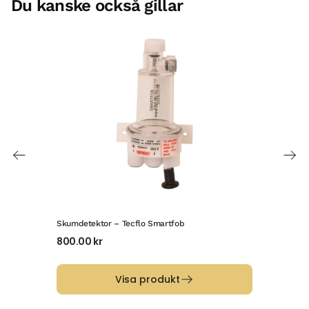
Du kanske också gillar
Skumdetektor – Tecflo Smartfob
Blå 
800.00
kr
258
Visa produkt