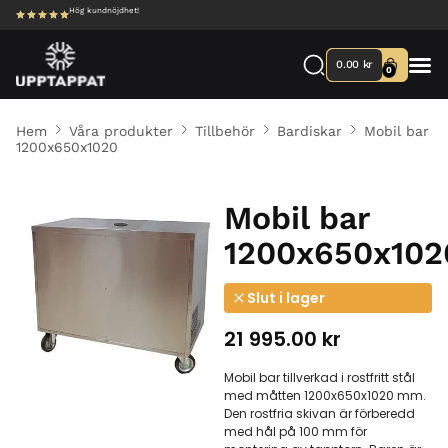
Hög kundnöjdhet!
0.00
kr
0
Hem
Våra produkter
Tillbehör
Bardiskar
Mobil bar
1200x650x1020
Mobil bar
1200x650x102
Slut i lager
21 995.00
kr
Mobil bar tillverkad i rostfritt stål
med måtten 1200x650x1020 mm.
Den rostfria skivan är förberedd
med hål på 100 mm för