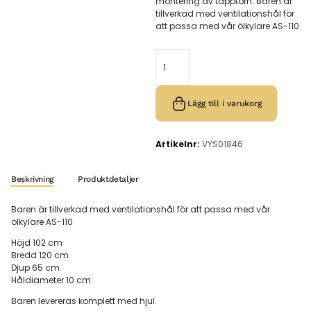
montering av tapptorn. Baren är
tillverkad med ventilationshål för
att passa med vår ölkylare AS-110
Lägg till i varukorg
Artikelnr:
VYS01846
Beskrivning
Produktdetaljer
Baren är tillverkad med ventilationshål för att passa med vår
ölkylare AS-110
Höjd 102 cm
Bredd 120 cm
Djup 65 cm
Håldiameter 10 cm
Baren levereras komplett med hjul.