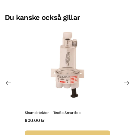
Du kanske också gillar
Skumdetektor – Tecflo Smartfob
Mobi
800.00
kr
23 