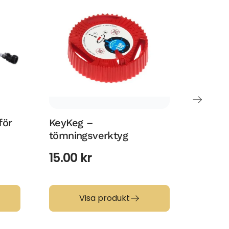
för
KeyKeg –
JG 90°
tömningsverktyg
och 1/
15.00
kr
295.
Visa produkt