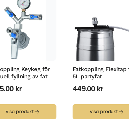
oppling Keykeg för
Fatkoppling Flexitap 
ell fyllning av fat
5L partyfat
15.00
kr
449.00
kr
Visa produkt
Visa produkt