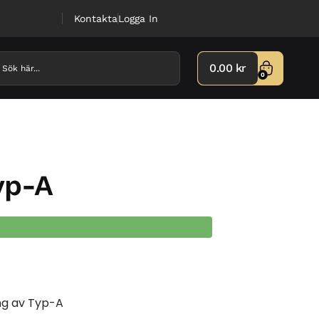
Kontakta
Logga In
0.00
kr
0
yp-A
ng av Typ-A