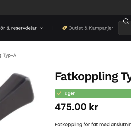
hör & reservdelar
Outlet & Kampanjer
g Typ-A
Fatkoppling T
I lager
475.00
kr
Fatkoppling för fat med anslutni