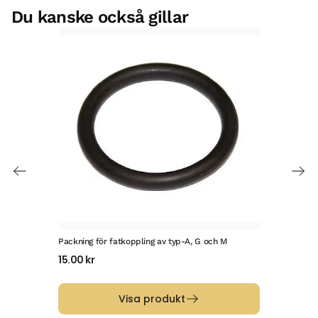
Du kanske också gillar
Packning för fatkoppling av typ-A, G och M
KeyK
15.00
kr
15.
Visa produkt