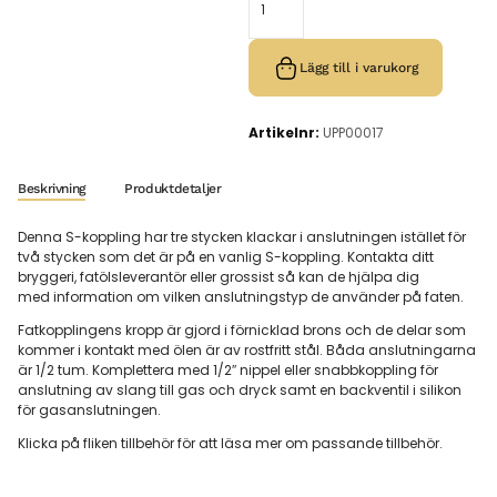
Lägg till i varukorg
Artikelnr:
UPP00017
Beskrivning
Produktdetaljer
Denna S-koppling har tre stycken klackar i anslutningen istället för
två stycken som det är på en vanlig S-koppling. Kontakta ditt
bryggeri, fatölsleverantör eller grossist så kan de hjälpa dig
med information om vilken anslutningstyp de använder på faten.
Fatkopplingens kropp är gjord i förnicklad brons och de delar som
kommer i kontakt med ölen är av rostfritt stål. Båda anslutningarna
är 1/2 tum. Komplettera med 1/2″ nippel eller snabbkoppling för
anslutning av slang till gas och dryck samt en backventil i silikon
för gasanslutningen.
Klicka på fliken tillbehör för att läsa mer om passande tillbehör.