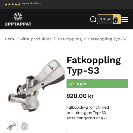
Hög kundnöjdhet!
0.00
kr
0
Hem
Våra produkter
Fatkoppling
Fatkoppling Typ-S3
Fatkoppling
Typ-S3
I lager
920.00
kr
Fatkoppling för fat med
anslutning av Typ-S3.
Anslutningarna är 1/2″