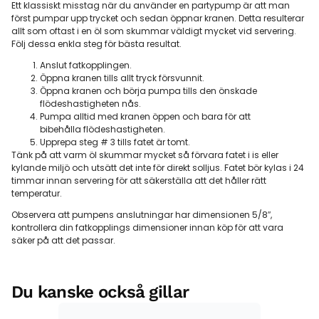
Ett klassiskt misstag när du använder en partypump är att man
först pumpar upp trycket och sedan öppnar kranen. Detta resulterar
allt som oftast i en öl som skummar väldigt mycket vid servering.
Följ dessa enkla steg för bästa resultat.
Anslut fatkopplingen.
Öppna kranen tills allt tryck försvunnit.
Öppna kranen och börja pumpa tills den önskade
flödeshastigheten nås.
Pumpa alltid med kranen öppen och bara för att
bibehålla flödeshastigheten.
Upprepa steg # 3 tills fatet är tomt.
Tänk på att varm öl skummar mycket så förvara fatet i is eller
kylande miljö och utsätt det inte för direkt solljus. Fatet bör kylas i 24
timmar innan servering för att säkerställa att det håller rätt
temperatur.
Observera att pumpens anslutningar har dimensionen 5/8″,
kontrollera din fatkopplings dimensioner innan köp för att vara
säker på att det passar.
Du kanske också gillar