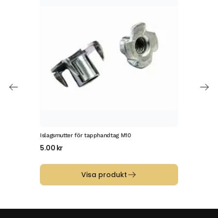
Islagsmutter för tapphandtag M10
Räff
5.00
kr
32.
Visa produkt