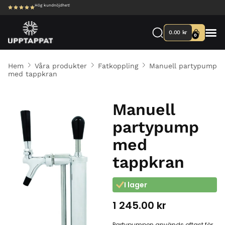
Hög kundnöjdhet!
0.00
kr
0
Hem
Våra produkter
Fatkoppling
Manuell partypump
med tappkran
Manuell
partypump
med
tappkran
I lager
1 245.00
kr
Partypumpen används oftast för