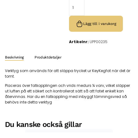
Lägg till i varukorg
Artikelnr:
UPP00235
Beskrivning
Produktdetaljer
Verktyg som används för att släppa trycket ur KeyKegfat när det är
tomt.
Placeras över fatkopplingen och vrids medurs ¼ varv, vilket släpper
ut luften på ett säkert och kontrollerat sätt så att fatet enkelt kan
återvinnas. Har du en fatkoppling med inbyggt tömningsvred så
behövs inte detta verktyg
Du kanske också gillar