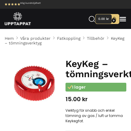
Hög kundnöjdhet!
0.00
kr
0
Hem
Våra produkter
Fatkoppling
Tillbehör
KeyKeg
– tömningsverktyg
KeyKeg –
tömningsverk
I lager
15.00
kr
Verktyg för snabb och enkel
tömning av gas / luft ur tomma
Keykegfat.