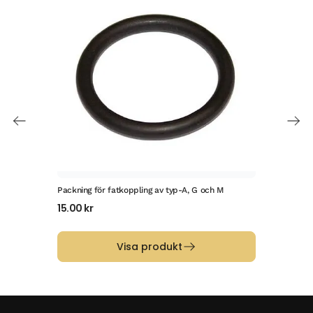
Packning för fatkoppling av typ-A, G och M
G1/2
15.00
kr
95.
Visa produkt