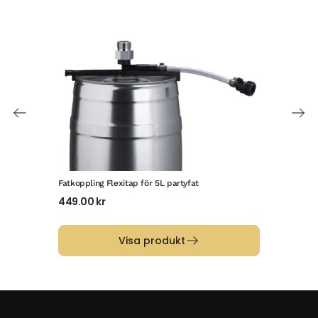
Fatkoppling Flexitap för 5L partyfat
Pack
449.00
kr
15.
Visa produkt