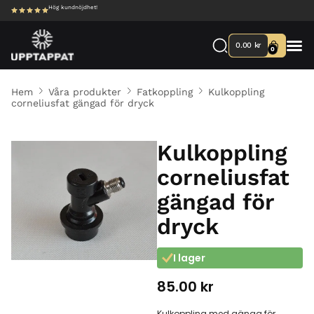
Hög kundnöjdhet!
0.00
kr
0
Hem
Våra produkter
Fatkoppling
Kulkoppling
corneliusfat gängad för dryck
Kulkoppling
corneliusfat
gängad för
dryck
I lager
85.00
kr
Kulkoppling med gänga för