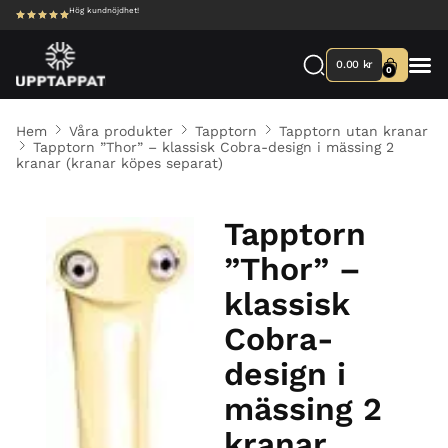
Hög kundnöjdhet!
0.00
kr
0
Hem
Våra produkter
Tapptorn
Tapptorn utan kranar
Tapptorn ”Thor” – klassisk Cobra-design i mässing 2
kranar (kranar köpes separat)
Tapptorn
”Thor” –
klassisk
Cobra-
design i
mässing 2
kranar