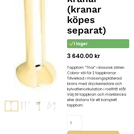
(kranar
köpes
separat)
I lager
3 640.00
kr
Tapptorn ”Thor” i klassisk stilren
Cobra-stil för 2 tappkranar.
Tillverkad i mässingspläterad
brons med dryckesledare och
kylvattencirkulation i rostfritt stål.
Välj till tappkran och märkbricka
eller distans för ett komplett
tapptorn.