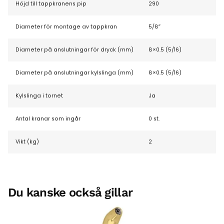
Höjd till tappkranens pip
290
Diameter för montage av tappkran
5/8″
Diameter på anslutningar för dryck (mm)
8×0.5 (5/16)
Diameter på anslutningar kylslinga (mm)
8×0.5 (5/16)
Kylslinga i tornet
Ja
Antal kranar som ingår
0 st.
Vikt (kg)
2
Du kanske också gillar