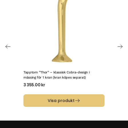
Tapptorn ”Thor” – klassisk Cobra-design i
Dist
mässing för 1 kran (kran köpes separat)
Thor
3 355.00
kr
57.
Visa produkt