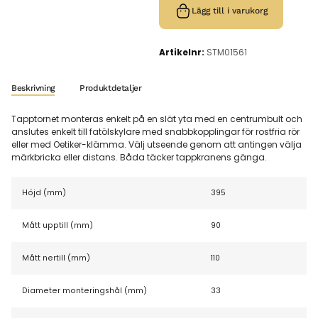
Lägg till i varukorg
Artikelnr:
STM01561
Beskrivning
Produktdetaljer
Tapptornet monteras enkelt på en slät yta med en centrumbult och
anslutes enkelt till fatölskylare med snabbkopplingar för rostfria rör
eller med Oetiker-klämma. Välj utseende genom att antingen välja
märkbricka eller distans. Båda täcker tappkranens gänga.
Höjd (mm)
395
Mått upptill (mm)
90
Mått nertill (mm)
110
Diameter monteringshål (mm)
33