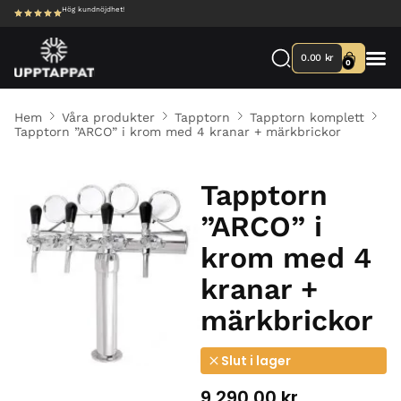
Hög kundnöjdhet!
0.00
kr
0
Hem
Våra produkter
Tapptorn
Tapptorn komplett
Tapptorn ”ARCO” i krom med 4 kranar + märkbrickor
Tapptorn
”ARCO” i
krom med 4
kranar +
märkbrickor
Slut i lager
9 290.00
kr