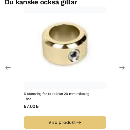
Du kanske också gillar
Distansring för tappkran 20 mm mässing –
Tran
Thor
och 
57.00
kr
195
Visa produkt