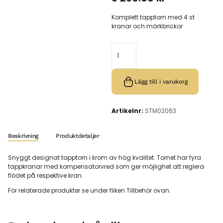
Komplett tapptorn med 4 st
kranar och märkbrickor
Lägg till i varukorg
Artikelnr:
STM02063
Beskrivning
Produktdetaljer
Snyggt designat tapptorn i krom av hög kvalitet. Tornet har fyra
tappkranar med kompensatorvred som ger möjlighet att reglera
flödet på respektive kran.
För relaterade produkter se under fliken Tillbehör ovan.