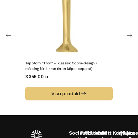
Tapptorn ”Thor” – klassisk Cobra-design i
Tapp
mässing för 1 kran (kran köpes separat)
märk
3 355.00
kr
9 2
Visa produkt
Sociala
Produkter
Tillbehör
Om
Mitt
Kontakta
Hjälp
Inte