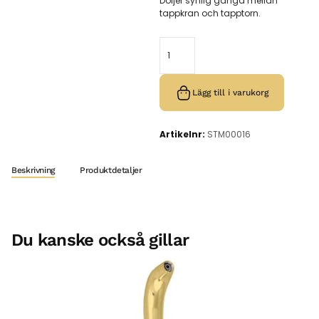
Döljer synlig gänga mellan
tappkran och tapptorn.
Lägg till i varukorg
Artikelnr:
STM00016
Beskrivning
Produktdetaljer
Du kanske också gillar