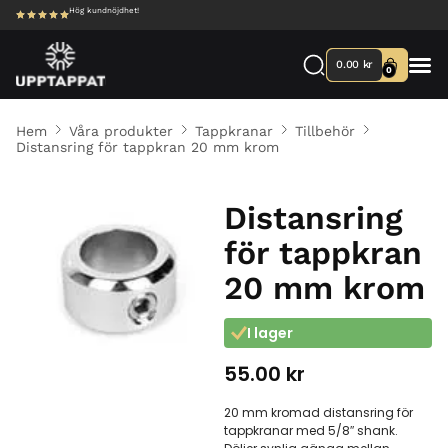
Hög kundnöjdhet!
0.00
kr
0
Hem
Våra produkter
Tappkranar
Tillbehör
Distansring för tappkran 20 mm krom
Distansring
för tappkran
20 mm krom
I lager
55.00
kr
20 mm kromad distansring för
tappkranar med 5/8″ shank.