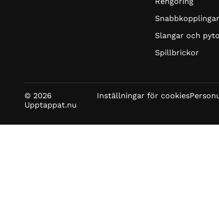
Rengöring
Snabbkopplinga
Slangar och pyt
Spillbrickor
© 2026
Inställningar för cookies
Personu
Upptappat.nu