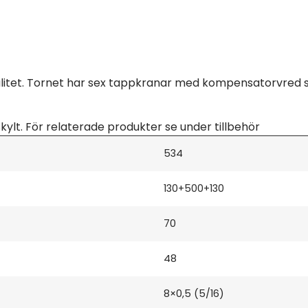
kvalitet. Tornet har sex tappkranar med kompensatorvred s
ylt. För relaterade produkter se under tillbehör
534
130+500+130
70
48
8×0,5 (5/16)