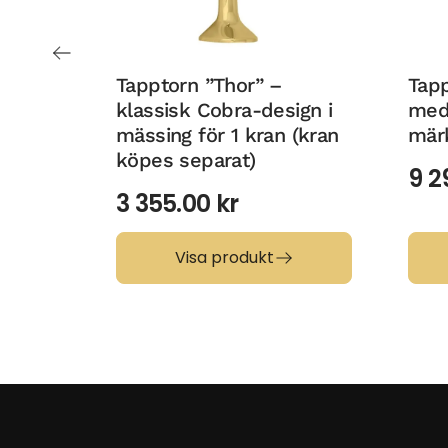
Tapptorn ”Thor” –
Tap
klassisk Cobra-design i
med
mässing för 1 kran (kran
mär
köpes separat)
9 2
3 355.00
kr
Visa produkt