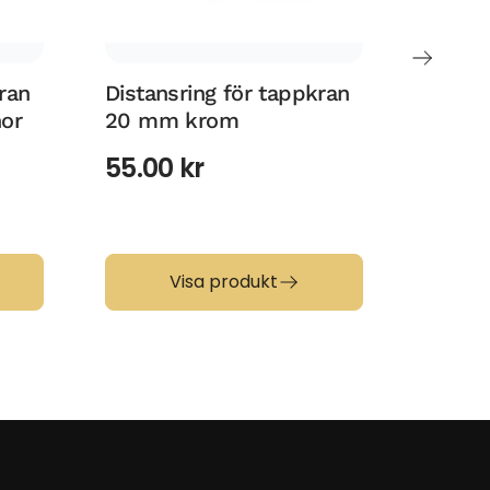
ran
Distansring för tappkran
Rund 
or
20 mm krom
till t
55.00
kr
200.
Visa produkt