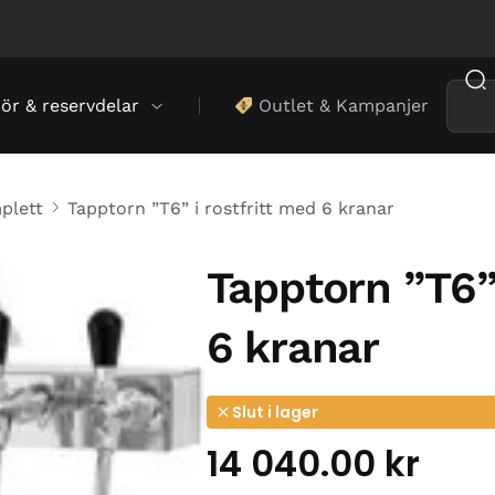
hör & reservdelar
Outlet & Kampanjer
plett
Tapptorn ”T6” i rostfritt med 6 kranar
Tapptorn ”T6” 
6 kranar
Slut i lager
14 040.00
kr