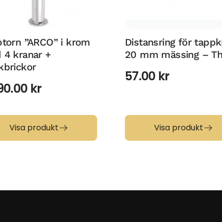
ptorn ”ARCO” i krom
Distansring för tappk
 4 kranar +
20 mm mässing – Th
kbrickor
57.00
kr
90.00
kr
Visa produkt
Visa produkt