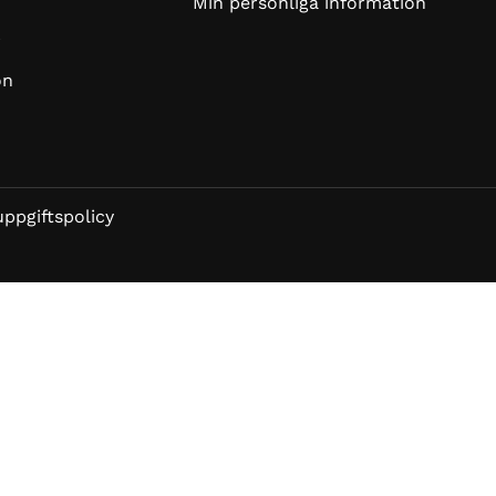
Min personliga information
r
on
ppgiftspolicy