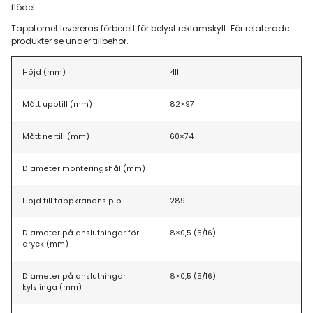
flödet.
Tapptornet levereras förberett för belyst reklamskylt. För relaterade
produkter se under tillbehör.
Höjd (mm)
411
Mått upptill (mm)
82×97
Mått nertill (mm)
60×74
Diameter monteringshål (mm)
Höjd till tappkranens pip
289
Diameter på anslutningar för
8×0,5 (5/16)
dryck (mm)
Diameter på anslutningar
8×0,5 (5/16)
kylslinga (mm)