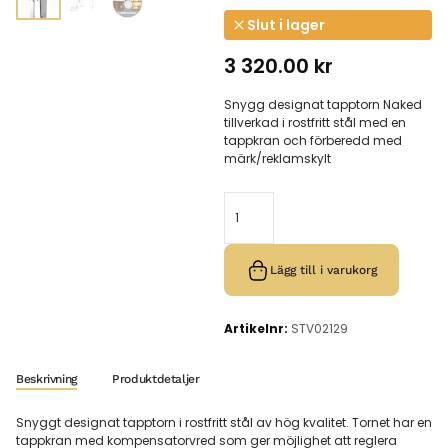
Slut i lager
3 320.00
kr
Snygg designat tapptorn Naked
tillverkad i rostfritt stål med en
tappkran och förberedd med
märk/reklamskylt
Lägg till i varukorg
Artikelnr:
STV02129
Beskrivning
Produktdetaljer
Snyggt designat tapptorn i rostfritt stål av hög kvalitet. Tornet har en
tappkran med kompensatorvred som ger möjlighet att reglera