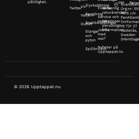
pålitlighet.
oss
Perso
Scandbev
Trycksättning
Vin
Twitter
Finansiering
Mina
Org.nr: 5
returärenden
4815 c/o
Rengöring
Vatten
Service och
PanAtlanti
reparationer
Min
Omformar
Snabbkopplingar
Outlet
personliga
19 721 37
Jobba
information
Västerås,
Slangar
med
Sweden
och
oss?
(Hämtlage
pyton
Nyheter på
Spillbrickor
Upptappat.nu
© 2026 Upptappat.nu