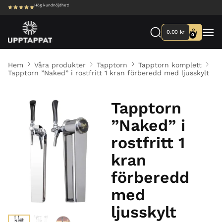
Hög kundnöjdhet!
0.00
kr
0
Hem
Våra produkter
Tapptorn
Tapptorn komplett
Tapptorn ”Naked” i rostfritt 1 kran förberedd med ljusskylt
Tapptorn
”Naked” i
rostfritt 1
kran
förberedd
med
ljusskylt