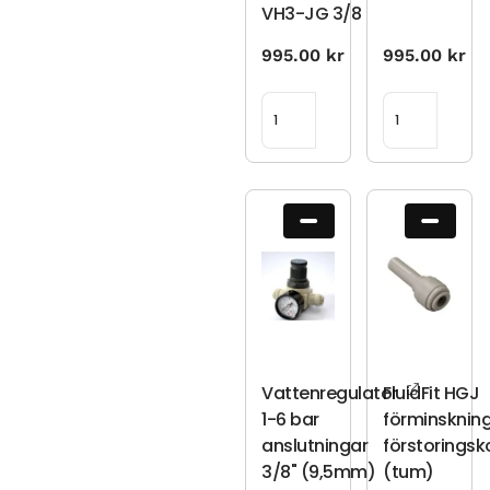
VH3-JG 3/8
995.00
kr
995.00
kr
Vattenregulator
FluidFit HGJ
1-6 bar
förminsknin
anslutningar
förstoringsk
3/8" (9,5mm)
(tum)