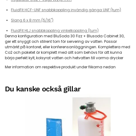
FluidFit HCF-UNF snabbkoppling invändig gänga UNF (tum)
Slang 6 x 8 mm (5/16")
FluidFit HLJ snabbkoppling vinkelkoppling (tum)
Denna konfiguration med BluSoda 30 Fizz + Blusoda Cabinet 30,
ger ett snyggt och stilrent torn för servering av vatten. Passar
utmärkt på kontoret, eller konferensanläggningen. Komplettera med
Co2 och paketet är komplett med allt som behövs för att kunna
börja perfekt kylt, kolsyrat vatten och hetvatten till varma drycker
Mer information om respektive produkt under flikarna nedan
Du kanske också gillar