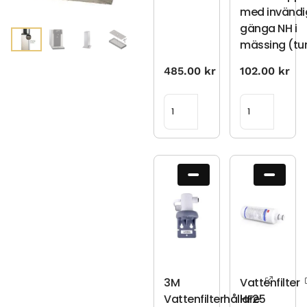
med invändi
gänga NH i
mässing (t
485.00
kr
102.00
kr
3M
Vattenfilter
Vattenfilterhållare
HF25