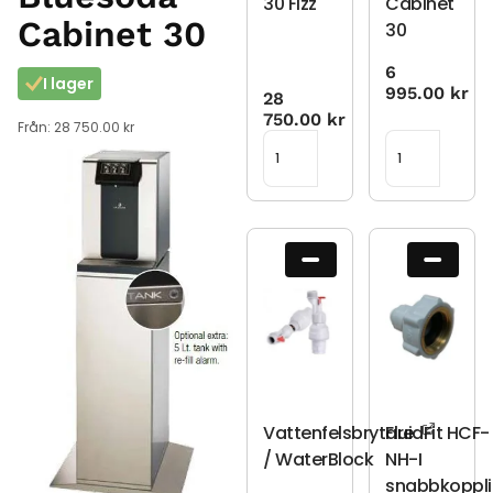
30 Fizz
Cabinet
Cabinet 30
30
6
I lager
995.00
kr
28
750.00
kr
Från:
28 750.00
kr
Vattenfelsbrytare
FluidFit HCF-
/ WaterBlock
NH-I
snabbkoppl