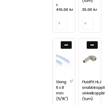
(tum)
1
410.00
kr
25.00
kr
Slang
FluidFit HLJ
6 x 8
snabbkoppl
mm
vinkelkoppli
(5/16")
(tum)