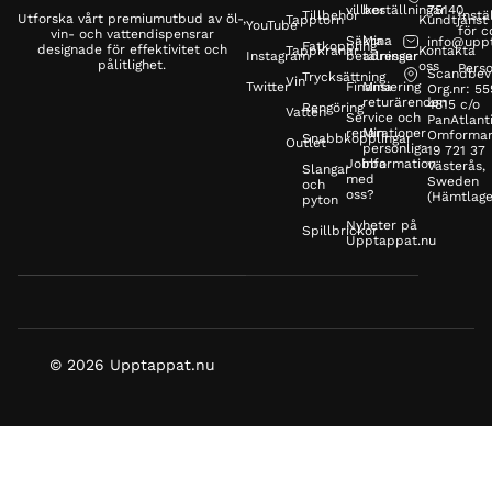
villkor
beställningar
75140
Tillbehör
Instä
Utforska vårt premiumutbud av öl-,
Tapptorn
Kundtjänst
YouTube
för c
vin- och vattendispensrar
Säkra
Mina
info@upp
Fatkoppling
designade för effektivitet och
Tappkranar
Kontakta
Instagram
betalningar
adresser
pålitlighet.
oss
Perso
Scandbev
Trycksättning
Vin
Twitter
Finansiering
Mina
Org.nr: 5
returärenden
4815 c/o
Rengöring
Vatten
Service och
PanAtlanti
reparationer
Min
Omformar
Snabbkopplingar
Outlet
personliga
19 721 37
Jobba
information
Västerås,
Slangar
med
Sweden
och
oss?
(Hämtlage
pyton
Nyheter på
Spillbrickor
Upptappat.nu
© 2026 Upptappat.nu