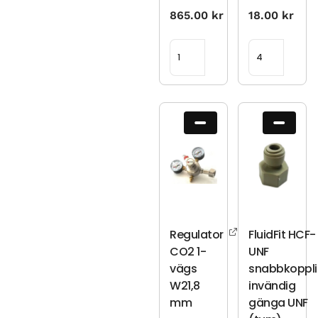
865.00
kr
18.00
kr
Regulator
FluidFit HCF-
CO2 1-
UNF
vägs
snabbkoppl
W21,8
invändig
mm
gänga UNF