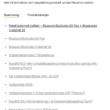
Mer information om respektive produkt under flikarna nedan
Beskrivning
Produktdetaljer
Paket kolsyrat vatten – Blupura BluSoda 30 Fizz + Bluesoda
Cabinet 30
Blupura BluSoda 30 Fizz
Blupura BluSoda Cabinet 30
Vattenfelsbrytare / WaterBlock
FluidFit HCF-NH-I snabbkoppling med invändig gänga NH i
mässing (tum)
3M Vattenfilterhållare VH3-JG 3/8
Vattenfilter HF25
Vattenregulator 1-6 bar anslutningar 3/8" (9,5mm)
FluidFit HGJ förminsknings- & förstoringskoppling (tum)
Regulator CO2 1-vägs W21,8 mm