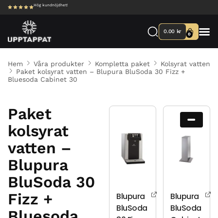
Hög kundnöjdhet!
0.00
kr
0
Hem
Våra produkter
Kompletta paket
Kolsyrat vatten
Paket kolsyrat vatten – Blupura BluSoda 30 Fizz +
Bluesoda Cabinet 30
Paket
kolsyrat
vatten –
Blupura
BluSoda 30
Fizz +
Blupura
Blupura
BluSoda
BluSoda
Bluesoda