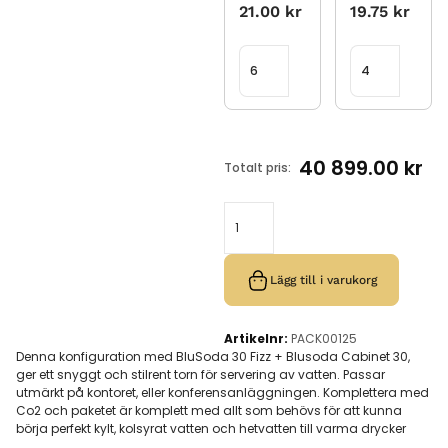
21.00
kr
19.75
kr
40 899.00
kr
Totalt pris:
Lägg till i varukorg
Artikelnr:
PACK00125
Denna konfiguration med BluSoda 30 Fizz + Blusoda Cabinet 30,
ger ett snyggt och stilrent torn för servering av vatten. Passar
utmärkt på kontoret, eller konferensanläggningen. Komplettera med
Co2 och paketet är komplett med allt som behövs för att kunna
börja perfekt kylt, kolsyrat vatten och hetvatten till varma drycker