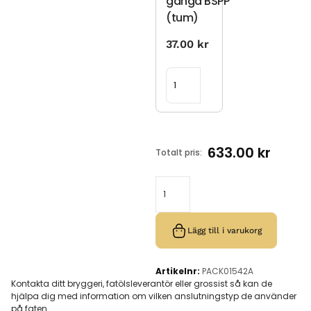
gänga BSPP
(tum)
37.00
kr
633.00
kr
Totalt pris:
Lägg till i varukorg
Artikelnr:
PACK01542A
Kontakta ditt bryggeri, fatölsleverantör eller grossist så kan de
hjälpa dig med information om vilken anslutningstyp de använder
på faten.