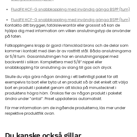
FluidFit HCF-G snabbkoppling med invändig gänga BSPP (tum)
FluidFit HCF-G snabbkoppling med invändig gänga BSPP (tum)
Kontakta ditt bryggeri, fatölsleverantör eller grossist så kan de
hjälpa dig med information om vilken anslutningstyp de använder
på faten.
Fatkopplingens kropp är gjord i förnicklad brons och de delar som
kommer i kontakt med ölen är av rostfritt stål. Båda anslutningarna
är 5/8 tum. Gasanlslutningen har en anslutningsnippel med
backventil i silikon. Komplettera med 5/8″ nippel eller
snabbkoppling för anslutning av slang till gas och dryck.
Skulle du vilja göra någon ändring i ett befintligt paket för att
exempelvis ta bort eller byta ut en produkt så är det enkelt att välja
bort en produkt i paketet genom att klicka på minustecknet i
produktens högra hörn. Önskas fler av någon produkt i paketet
ändra under ”antal”. Priset uppdateras automatiskt.
För mer information om de ingående produkterna, läs mer under
respektive produktflik ovan.
Du kanske också gillar