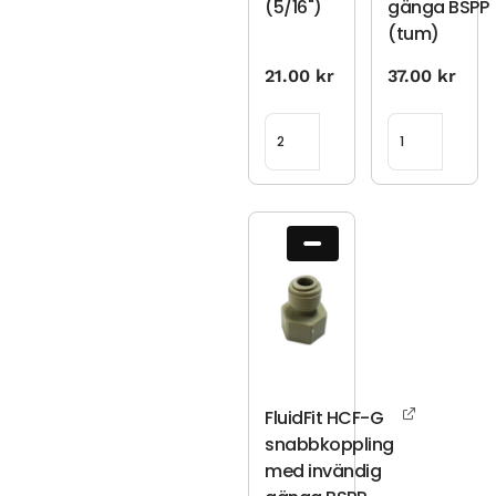
(5/16")
gänga BSPP
(tum)
21.00
kr
37.00
kr
FluidFit HCF-G
snabbkoppling
med invändig