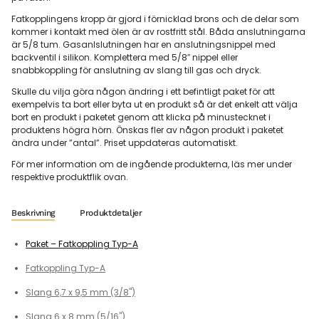
Fatkopplingens kropp är gjord i förnicklad brons och de delar som
kommer i kontakt med ölen är av rostfritt stål. Båda anslutningarna
är 5/8 tum. Gasanlslutningen har en anslutningsnippel med
backventil i silikon. Komplettera med 5/8″ nippel eller
snabbkoppling för anslutning av slang till gas och dryck.
Skulle du vilja göra någon ändring i ett befintligt paket för att
exempelvis ta bort eller byta ut en produkt så är det enkelt att välja
bort en produkt i paketet genom att klicka på minustecknet i
produktens högra hörn. Önskas fler av någon produkt i paketet
ändra under ”antal”. Priset uppdateras automatiskt.
För mer information om de ingående produkterna, läs mer under
respektive produktflik ovan.
Beskrivning
Produktdetaljer
Paket – Fatkoppling Typ-A
Fatkoppling Typ-A
Slang 6,7 x 9,5 mm (3/8")
Slang 6 x 8 mm (5/16")