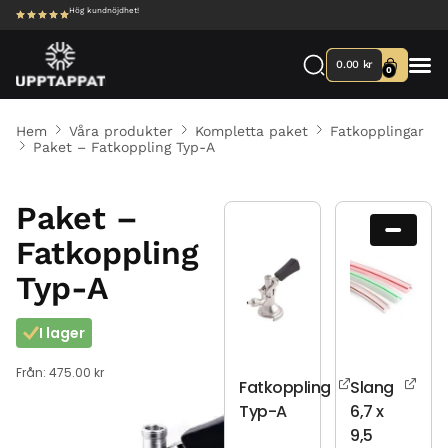
Hög kundnöjdhet!
0.00
kr
0
Hem
Våra produkter
Kompletta paket
Fatkopplingar
Paket – Fatkoppling Typ-A
Paket –
Fatkoppling
Typ-A
I lager
Från:
475.00
kr
Fatkoppling
Slang
Typ-A
6,7 x
9,5