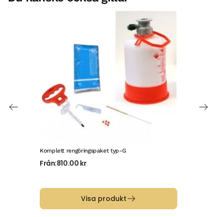
Komplett rengöringspaket typ-G
Komp
Från:
810.00
kr
Frå
Visa produkt