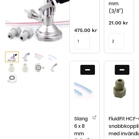
mm
(3/8")
21.00
kr
475.00
kr
Slang
FluidFit HCF
6 x 8
snabbkoppl
mm
med invändi