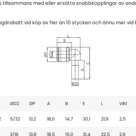
tillsammans med eller ersätta snabbkopplingar av andr
ängdrabatt vid köp av fler än 10 stycken och ännu mer vid
ØD2
ØP
A
B
E
L
Vikt
2
5/32
13,2
18,0
14,7
30,1
21,9
2,5
3/16
13,8
18,5
15,0
31,4
22,5
2,9