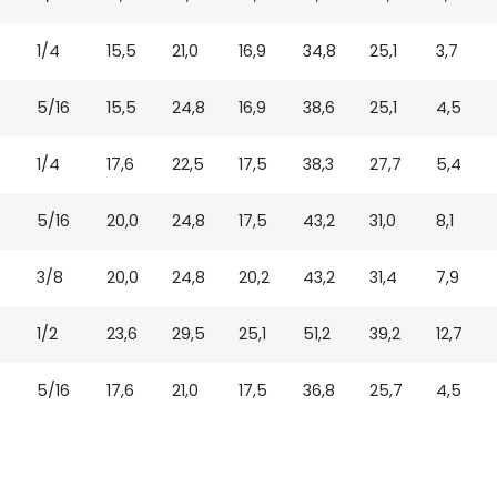
1/4
15,5
21,0
16,9
34,8
25,1
3,7
5/16
15,5
24,8
16,9
38,6
25,1
4,5
1/4
17,6
22,5
17,5
38,3
27,7
5,4
5/16
20,0
24,8
17,5
43,2
31,0
8,1
3/8
20,0
24,8
20,2
43,2
31,4
7,9
1/2
23,6
29,5
25,1
51,2
39,2
12,7
5/16
17,6
21,0
17,5
36,8
25,7
4,5