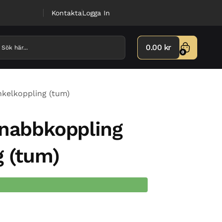
Kontakta
Logga In
0.00
kr
0
nkelkoppling (tum)
snabbkoppling
g (tum)