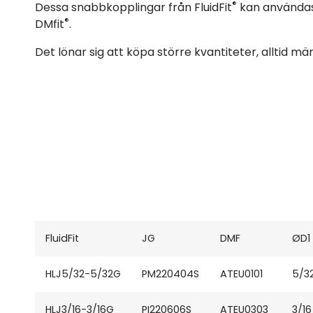
®
Dessa snabbkopplingar från FluidFit
kan användas 
®
DMfit
.
Det lönar sig att köpa större kvantiteter, alltid m
FluidFit
JG
DMF
ØD1
HLJ5/32-5/32G
PM220404S
ATEU0101
5/3
HLJ3/16-3/16G
PI220606S
ATEU0303
3/16