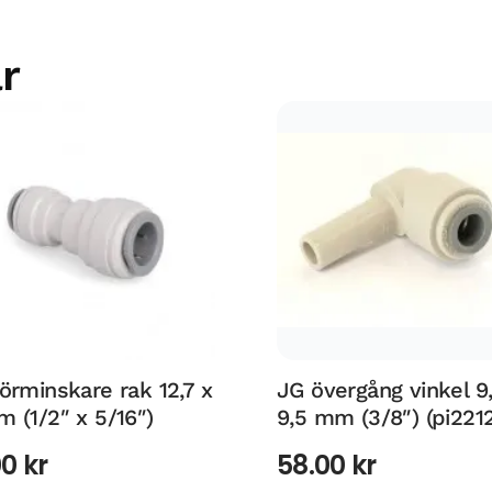
r
örminskare rak 12,7 x
JG övergång vinkel 9
 (1/2″ x 5/16″)
9,5 mm (3/8″) (pi221
00
kr
58.00
kr