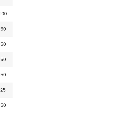
100
50
50
50
50
25
50