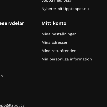
Jobba med oss?
Nyheter på Upptappat.nu
Reservdelar
Mitt konto
Mina beställningar
Mina adresser
Mina returärenden
Min personliga information
r
on
ppgiftspolicy