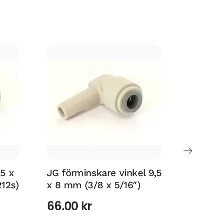
,5 x
JG förminskare vinkel 9,5
JG För
212s)
x 8 mm (3/8 x 5/16″)
9,5 x 
(PI061
66.00
kr