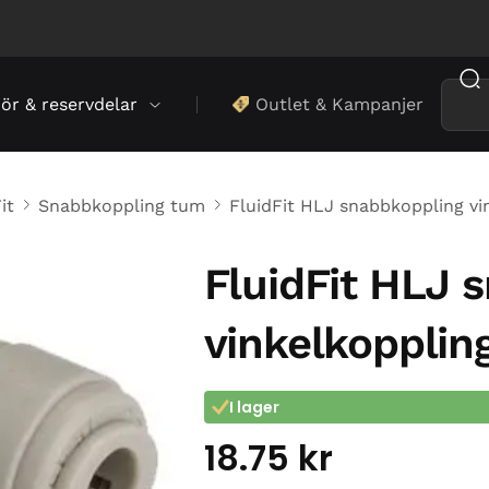
hör & reservdelar
Outlet & Kampanjer
it
Snabbkoppling tum
FluidFit HLJ snabbkoppling vi
FluidFit HLJ 
vinkelkopplin
I lager
18.75
kr