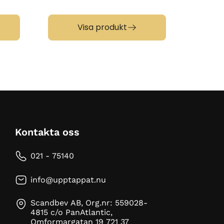
31.00
Visa produkt
Kontakta oss
021 - 75140
info@upptappat.nu
Scandbev AB, Org.nr: 559028-
4815 c/o PanAtlantic,
Omformargatan 19 721 37