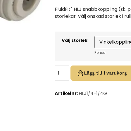
®
FluidFit
HLJ snabbkoppling (sk. pus
storlekar. Välj önskad storlek i r
Välj storlek
Rensa
Lägg till i varukorg
Artikelnr:
HLJ1/4-1/4G