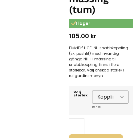
(tum)
I lager
105.00
kr
®
FluidFit
HCF-NH snabbkoppling
(sk. pushfit) med invändig
gänga NH-I i mässing till
snabbkoppling, finns i flera
storlekar. Välj önskad storlek i
rullgardinsmenyn.
Välj
storlek
Rensa