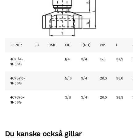
FluidFit
JG
DMF
ØD
T
(NH)
ØP
L
A
HCF1/4-
1/4
3/4
15,5
34,2
7
NH06G
HCF5/16-
5/16
3/4
20,0
36,6
7
NH06G
HCF3/8-
3/8
3/4
20,0
36,9
7
NH06G
Du kanske också gillar