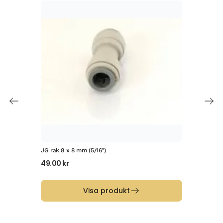
JG rak 8 x 8 mm (5/16″)
JG r
49.00
kr
60
Visa produkt