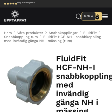
Hög kundnöjdhet!
0.00
kr
0
Hem
Våra produkter
Snabbkopplingar
FluidFit
Snabbkoppling tum
FluidFit HCF-NH-I snabbkoppling
med invändig gänga NH i mässing (tum)
FluidFit
HCF-NH-I
snabbkopplin
med
invändig
gänga NH i
mässing