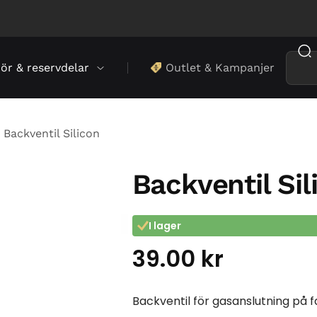
hör & reservdelar
Outlet & Kampanjer
Backventil Silicon
Backventil Sil
I lager
39.00
kr
Backventil för gasanslutning på 