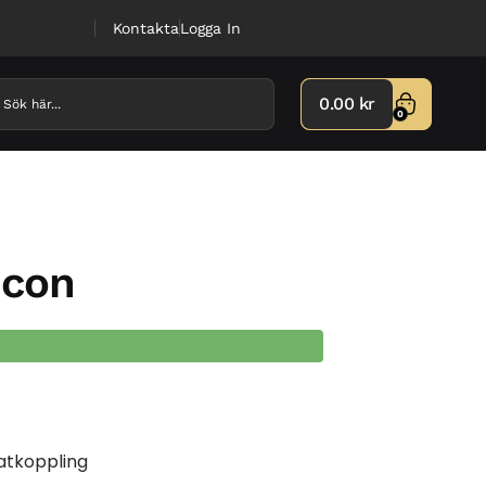
Kontakta
Logga In
0.00
kr
0
icon
fatkoppling