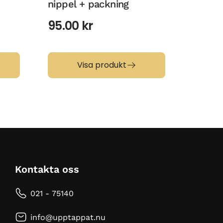
nippel + packning
återfl
95.00
kr
53.0
Visa produkt
Kontakta oss
021 - 75140
info@upptappat.nu