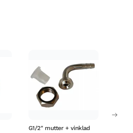
G1/2″ mutter + vinklad
Säte f