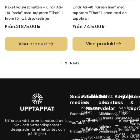
Paket kolsyrat vatten – Lindr AS-
Lindr AS-40 ”Green line” med
110 ”soda” med tapptorn ”Thor” i
tapptorn ”Thor” i krom med en
krom för två dryckeslinjer
tappkran
Från:
21 875.00
kr
Från:
7 415.00
kr
Visa produkt
Visa produkt
1
2
Nästa
Sociala
Produkter
Tillbehör
Om
Mitt
Kontakta
Hjälp
Inte
medier
&
oss
konto
oss
&
Reservdelar
Spr
Kompletta
Vanliga
paket
frågor
Facebook
Allmänna
Mina
021 -
villkor
beställningar
75140
Tillbehör
Instä
Utforska vårt premiumutbud av öl-,
Tapptorn
Kundtjänst
YouTube
för c
vin- och vattendispensrar
Säkra
Mina
info@upp
Fatkoppling
designade för effektivitet och
Tappkranar
Kontakta
Instagram
betalningar
adresser
pålitlighet.
oss
Perso
Scandbev
Trycksättning
Vin