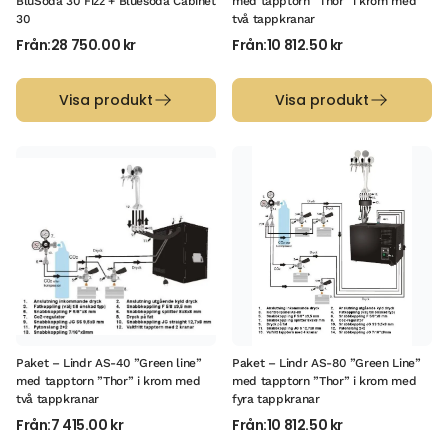
BluSoda 30 Fizz + Bluesoda Cabinet
med tapptorn ”Thor” i krom med
30
två tappkranar
Från:
28 750.00
kr
Från:
10 812.50
kr
Visa produkt
Visa produkt
Paket – Lindr AS-40 ”Green line”
Paket – Lindr AS-80 ”Green Line”
med tapptorn ”Thor” i krom med
med tapptorn ”Thor” i krom med
två tappkranar
fyra tappkranar
Från:
7 415.00
kr
Från:
10 812.50
kr