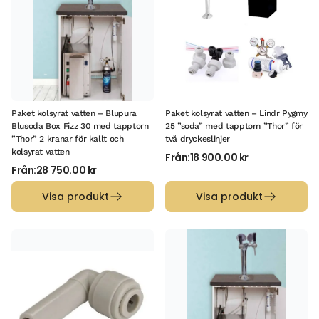
Paket kolsyrat vatten – Blupura
Paket kolsyrat vatten – Lindr Pygmy
Blusoda Box Fizz 30 med tapptorn
25 ”soda” med tapptorn ”Thor” för
”Thor” 2 kranar för kallt och
två dryckeslinjer
kolsyrat vatten
Från:
18 900.00
kr
Från:
28 750.00
kr
Visa produkt
Visa produkt