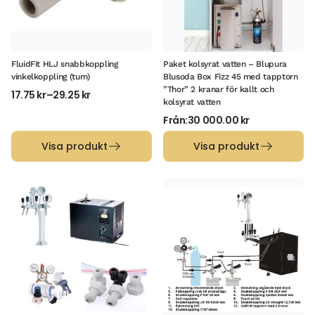
FluidFit HLJ snabbkoppling
Paket kolsyrat vatten – Blupura
vinkelkoppling (tum)
Blusoda Box Fizz 45 med tapptorn
”Thor” 2 kranar för kallt och
17.75
kr
–
29.25
kr
kolsyrat vatten
Från:
30 000.00
kr
Visa produkt
Visa produkt