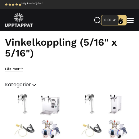
Hög kundnöjdhet!
0.00
kr
0
Vinkelkoppling (5/16" x
5/16")
Läs mer
Kategorier