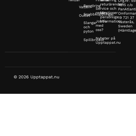
Twitter
Finansiering
Mina
Org.nr: 5
returärenden
4815 c/o
Rengöring
Vatten
Service och
PanAtlanti
reparationer
Min
Omformar
Snabbkopplingar
Outlet
personliga
19 721 37
Jobba
information
Västerås,
Slangar
med
Sweden
och
oss?
(Hämtlage
pyton
Nyheter på
Spillbrickor
Upptappat.nu
© 2026 Upptappat.nu