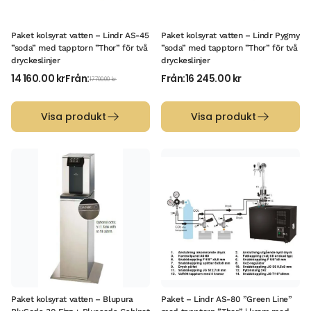
Paket kolsyrat vatten – Lindr AS-45
Paket kolsyrat vatten – Lindr Pygmy
”soda” med tapptorn ”Thor” för två
”soda” med tapptorn ”Thor” för två
dryckeslinjer
dryckeslinjer
14 160.00
kr
Från:
Från:
16 245.00
kr
17 700.00
kr
Visa produkt
Visa produkt
Paket kolsyrat vatten – Blupura
Paket – Lindr AS-80 ”Green Line”