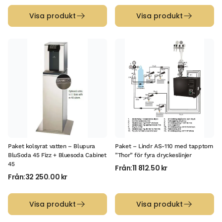
Visa produkt
Visa produkt
Paket kolsyrat vatten – Blupura
Paket – Lindr AS-110 med tapptorn
BluSoda 45 Fizz + Bluesoda Cabinet
”Thor” för fyra dryckeslinjer
45
Från:
11 812.50
kr
Från:
32 250.00
kr
Visa produkt
Visa produkt