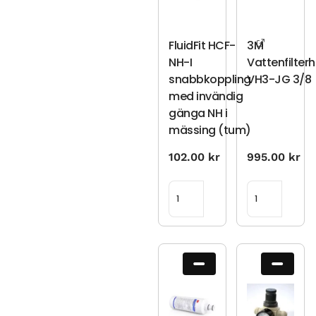
FluidFit HCF-
3M
NH-I
Vattenfilterh
snabbkoppling
VH3-JG 3/8
med invändig
gänga NH i
mässing (tum)
102.00
kr
995.00
kr