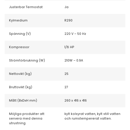
Justerbar Termostat
Ja
Kylmedium
R290
Spänning (V)
220 V – 50 Hz
Kompressor
1/8 HP
Strömförbrukning (W)
210W – 0.9A
Nettovikt (kg)
25
Bruttovikt (kg)
27
Mått (BxDxH mm)
260 x 416 x 416
Möjliga produkter att
kylt kolsyrat vatten, kylt still vatten
servera med denna
och rumstempererat vatten.
utrustning