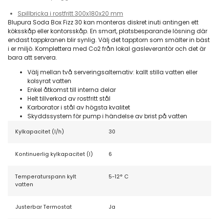
Spillbricka i rostfritt 300x180x20 mm
Blupura Soda Box Fizz 30 kan monteras diskret inuti antingen ett
köksskåp eller kontorsskåp. En smart, platsbesparande lösning där
endast tappkranen blir synlig. Välj det tapptorn som smälter in bäst
i er miljö. Komplettera med Co2 från lokal gasleverantör och det är
bara att servera.
Välj mellan två serveringsalternativ: kallt stilla vatten eller
kolsyrat vatten
Enkel åtkomst till interna delar
Helt tillverkad av rostfritt stål
Karborator i stål av högsta kvalitet
Skyddssystem för pump i händelse av brist på vatten
Kylkapacitet (l/h)
30
Kontinuerlig kylkapacitet (l)
6
Temperaturspann kylt
5-12° C
vatten
Justerbar Termostat
Ja