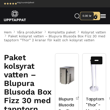
Hög kundnöjdhet!
0.00
kr
0
Hem
Våra produkter
Kompletta paket
Kolsyrat vatten
Paket kolsyrat vatten – Blupura Blusoda Box Fizz 30 med
tapptorn ”Thor” 2 kranar för kallt och kolsyrat vatten
Paket
kolsyrat
vatten –
Blupura
Blusoda Box
Fizz 30 med
Blupura
Tapptorn
Blusoda
"Thor" -
tapptorn