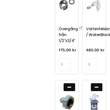
Övergång
Vattenfelsbr
från
/ WaterBloc
1/2″x3/4″
175.00
kr
485.00
kr