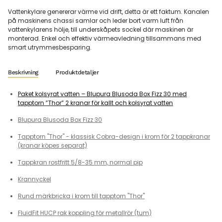
Vattenkylare genererar värme vid drift, detta är ett faktum. Kanalen
på maskinens chassi samlar och leder bort varm luft från
vattenkylarens hölje, till underskåpets sockel där maskinen är
monterad. Enkel och effektiv värmeavledning tillsammans med
smart utrymmesbesparing.
Beskrivning
Produktdetaljer
Paket kolsyrat vatten – Blupura Blusoda Box Fizz 30 med
tapptorn ”Thor” 2 kranar för kallt och kolsyrat vatten
Blupura Blusoda Box Fizz 30
Tapptorn "Thor" - klassisk Cobra-design i krom för 2 tappkranar
(kranar köpes separat)
Tappkran rostfritt 5/8-35 mm, normal pip
Krannyckel
Rund märkbricka i krom till tapptorn "Thor"
FluidFit HUCP rak koppling för metallrör (tum)