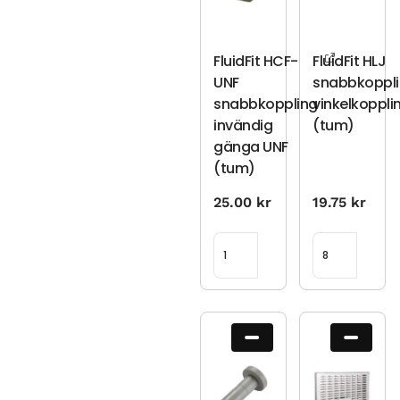
FluidFit HCF-
FluidFit HLJ
UNF
snabbkoppl
snabbkoppling
vinkelkoppli
invändig
(tum)
gänga UNF
(tum)
25.00
kr
19.75
kr