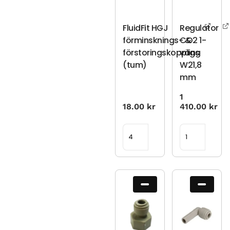
FluidFit HGJ
Regulator
förminsknings- &
CO2 1-
förstoringskoppling
vägs
(tum)
W21,8
mm
1
18.00
kr
410.00
kr