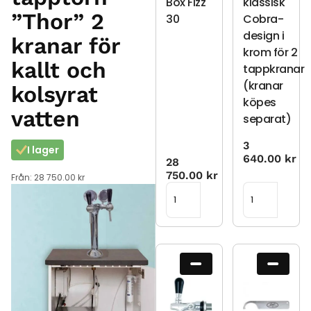
Box Fizz
klassisk
”Thor” 2
30
Cobra-
design i
kranar för
krom för 2
kallt och
tappkranar
(kranar
kolsyrat
köpes
vatten
separat)
3
I lager
640.00
kr
28
750.00
kr
Från:
28 750.00
kr