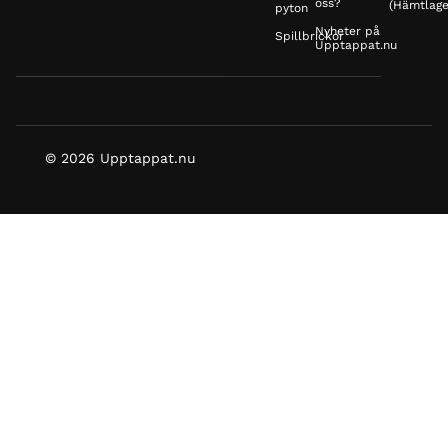
oss?
(Hämtlage
pyton
Nyheter på
Spillbrickor
Upptappat.nu
© 2026 Upptappat.nu