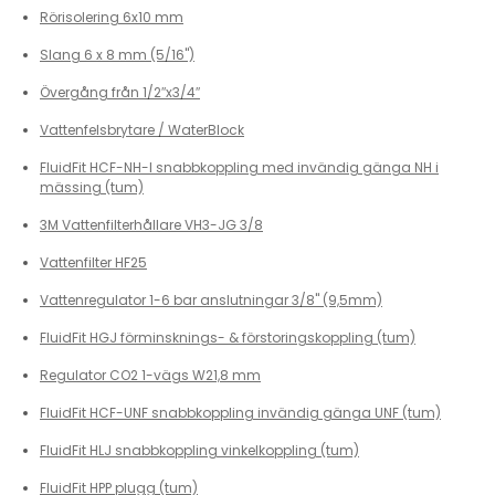
Rörisolering 6x10 mm
Slang 6 x 8 mm (5/16")
Övergång från 1/2″x3/4″
Vattenfelsbrytare / WaterBlock
FluidFit HCF-NH-I snabbkoppling med invändig gänga NH i
mässing (tum)
3M Vattenfilterhållare VH3-JG 3/8
Vattenfilter HF25
Vattenregulator 1-6 bar anslutningar 3/8" (9,5mm)
FluidFit HGJ förminsknings- & förstoringskoppling (tum)
Regulator CO2 1-vägs W21,8 mm
FluidFit HCF-UNF snabbkoppling invändig gänga UNF (tum)
FluidFit HLJ snabbkoppling vinkelkoppling (tum)
FluidFit HPP plugg (tum)