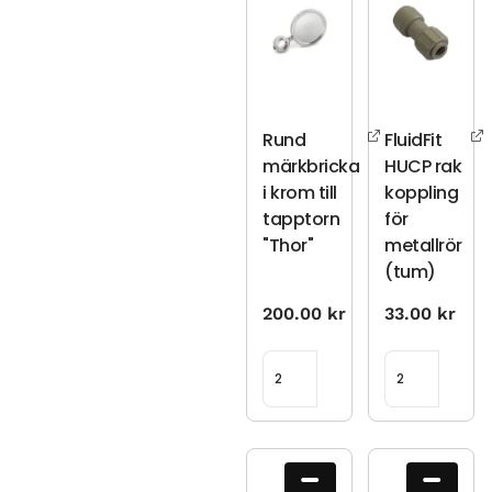
Rund
FluidFit
märkbricka
HUCP rak
i krom till
koppling
tapptorn
för
"Thor"
metallrör
(tum)
200.00
kr
33.00
kr