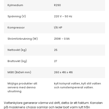
Kylmedium
R290
Spänning (V)
220 V – 50 Hz
Kompressor
1/8 HP
Strömförbrukning (W)
210W – 0.9A
Nettovikt (kg)
25
Bruttovikt (kg)
27
Mått (BxDxH mm)
260 x 416 x 416
Möjliga produkter att
kylt kolsyrat vatten, kylt still vatten
servera med denna
och rumstempererat vatten.
utrustning
Vattenkylare genererar värme vid drift, detta är ett faktum. Kanalen
på maskinens chassi samlar och leder bort varm luft från