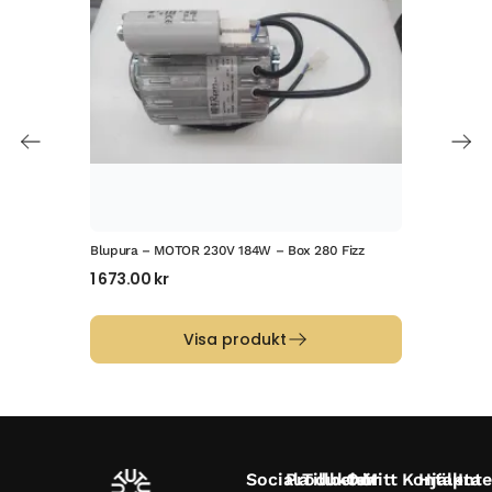
Blupura – MOTOR 230V 184W – Box 280 Fizz
Blup
1 673.00
kr
1 7
Visa produkt
Sociala
Produkter
Tillbehör
Om
Mitt
Kontakta
Hjälp
Inte