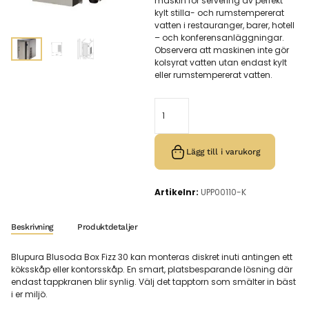
maskin för servering av perfekt
kylt stilla- och rumstempererat
vatten i restauranger, barer, hotell
– och konferensanläggningar.
Observera att maskinen inte gör
kolsyrat vatten utan endast kylt
eller rumstempererat vatten.
Lägg till i varukorg
Artikelnr:
UPP00110-K
Beskrivning
Produktdetaljer
Blupura Blusoda Box Fizz 30 kan monteras diskret inuti antingen ett
köksskåp eller kontorsskåp. En smart, platsbesparande lösning där
endast tappkranen blir synlig. Välj det tapptorn som smälter in bäst
i er miljö.