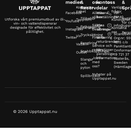
medier
&
oss
konto
oss
&
Reservdelar
Spr
Kompletta
Vanliga
paket
frågor
Facebook
Allmänna
Mina
021 -
villkor
beställningar
75140
Tillbehör
Instä
Utforska vårt premiumutbud av öl-,
Tapptorn
Kundtjänst
YouTube
för c
vin- och vattendispensrar
Säkra
Mina
info@upp
Fatkoppling
designade för effektivitet och
Tappkranar
Kontakta
Instagram
betalningar
adresser
pålitlighet.
oss
Perso
Scandbev
Trycksättning
Vin
Twitter
Finansiering
Mina
Org.nr: 5
returärenden
4815 c/o
Rengöring
Vatten
Service och
PanAtlanti
reparationer
Min
Omformar
Snabbkopplingar
Outlet
personliga
19 721 37
Jobba
information
Västerås,
Slangar
med
Sweden
och
oss?
(Hämtlage
pyton
Nyheter på
Spillbrickor
Upptappat.nu
© 2026 Upptappat.nu