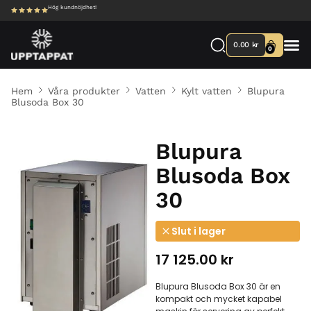
Hög kundnöjdhet!
0.00
kr
0
Hem
Våra produkter
Vatten
Kylt vatten
Blupura
Blusoda Box 30
Blupura
Blusoda Box
30
Slut i lager
17 125.00
kr
Blupura Blusoda Box 30 är en
kompakt och mycket kapabel