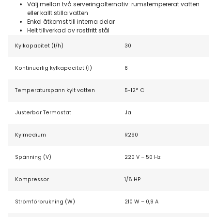
Välj mellan två serveringalternativ: rumstempererat vatten
eller kallt stilla vatten
Enkel åtkomst till interna delar
Helt tillverkad av rostfritt stål
Kylkapacitet (l/h)
30
Kontinuerlig kylkapacitet (l)
6
Temperaturspann kylt vatten
5-12° C
Justerbar Termostat
Ja
Kylmedium
R290
Spänning (V)
220 V – 50 Hz
Kompressor
1/8 HP
Strömförbrukning (W)
210 W – 0,9 A