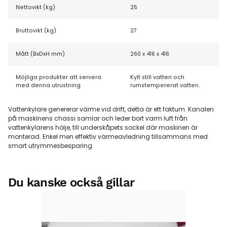
Nettovikt (kg)
25
Bruttovikt (kg)
27
Mått (BxDxH mm)
260 x 416 x 416
Möjliga produkter att servera
Ky
lt still vatten och
med denna utrustning
rumstempererat vatten.
Vattenkylare genererar värme vid drift, detta är ett faktum. Kanalen
på maskinens chassi
samlar och leder bort varm luft från
vattenkylarens hölje, till underskåpets sockel där maskinen är
monterad.
Enkel men effektiv värmeavledning tillsammans med
smart utrymmesbesparing.
Du kanske också gillar