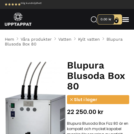
Hög kundnöjdhet!
0.00
kr
0
Hem
Våra produkter
Vatten
Kylt vatten
Blupura
Blusoda Box 80
Blupura
Blusoda Box
80
Slut i lager
22 250.00
kr
Blupura Blusoda Box Fizz 80 är en
kompakt och mycket kapabel