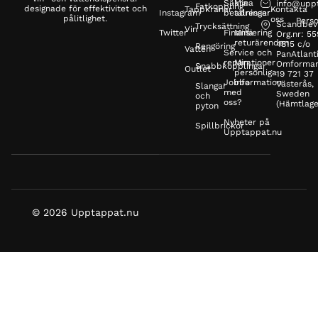
Säkra
Mina
info@upp
Fatkoppling
designade för effektivitet och
Tappkranar
Kontakta
Instagram
betalningar
adresser
pålitlighet.
oss
Perso
Scandbev
Trycksättning
Vin
Twitter
Finansiering
Mina
Org.nr: 5
returärenden
4815 c/o
Rengöring
Vatten
Service och
PanAtlanti
reparationer
Min
Omformar
Snabbkopplingar
Outlet
personliga
19 721 37
Jobba
information
Västerås,
Slangar
med
Sweden
och
oss?
(Hämtlage
pyton
Nyheter på
Spillbrickor
Upptappat.nu
© 2026 Upptappat.nu