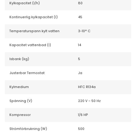
Kylkapacitet (l/h)
80
Kontinuerlig kylkapacitet (l)
45
Temperaturspann kylt vatten
3-10° C
Kapacitet vattenbad (l)
14
Isbank (kg)
5
Justerbar Termostat
Ja
Kylmedium
HFC R134a
Spänning (V)
220 V – 50 Hz
Kompressor
1/6 HP
Strömförbrukning (W)
500