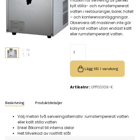
maskin för servering av perfekt
kylt stilla- och rumstempererat
vatten i restauranger, barer, hotell
– och konferensanläggningar.
Observera att maskinen inte gör
kolsyrat vatten utan endast kallt
eller rumstempererat vatten.
Lägg till i varukorg
Artikelnr:
UPP00109-K
Beskrivning
Produktdetaljer
Välj mellan två serveringalternativ: rumstempererat vatten
eller kallt stilla vatten
Enkel åtkomst till interna delar
Helt tillverkad av rostfritt stål