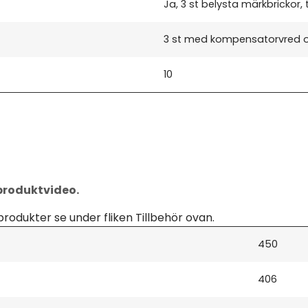
Ja, 3 st belysta märkbrickor,
3 st med kompensatorvred 
10
 produktvideo.
produkter se under fliken Tillbehör ovan.
450
406