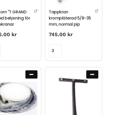
orn "T GRAND
Tappkran
ed belysning för
krompläterad 5/8-35
pkranar
mm, normal pip
5.00
kr
745.00
kr