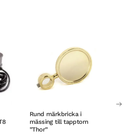
Rund märkbricka i
Tappto
T8
mässing till tapptorn
klassi
”Thor”
krom f
(krana