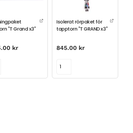
ningpaket
Isolerat rörpaket för
orn "T Grand x3"
tapptorn "T GRAND x3"
5.00
kr
845.00
kr