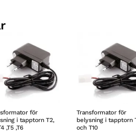
r
sformator för
Transformator för
sning i tapptorn T2,
belysning i tapptorn 
T4 ,T5 ,T6
och T10