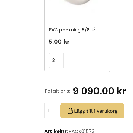
PVC packning 5/8
5.00
kr
9 090.00
kr
Totalt pris:
Lägg till i varukorg
Artikelnr:
PACK01573