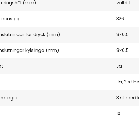
teringshål (mm)
valfritt
ranens pip
326
nslutningar för dryck (mm)
8×0,5
slutningar kylslinga (mm)
8×0,5
et
Ja
Ja, 3 st b
om ingår
3 st med 
10