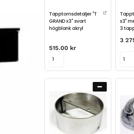
Tapptornsdetaljer "T
Tappt
GRAND x3" svart
x3" m
högblank akryl
3 tap
3 27
515.00
kr