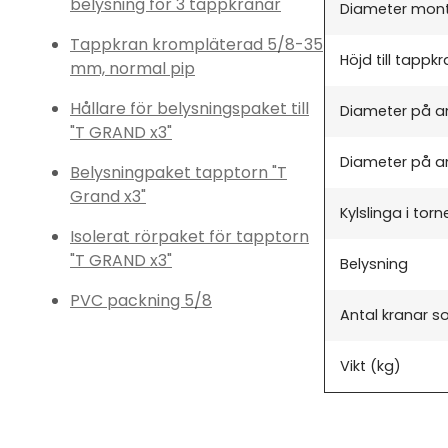
belysning för 3 tappkranar
Diameter mon
Tappkran krompläterad 5/8-35
Höjd till tappk
mm, normal pip
Hållare för belysningspaket till
Diameter på a
"T GRAND x3"
Diameter på an
Belysningpaket tapptorn "T
Grand x3"
Kylslinga i torn
Isolerat rörpaket för tapptorn
"T GRAND x3"
Belysning
PVC packning 5/8
Antal kranar s
Vikt (kg)