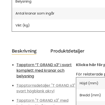
Belysning
Antal kranar som ingår
Vikt (kg)
Beskrivning
Produktdetaljer
Tapptorn ”T GRAND x3” i svart
Klicka här för
komplett med kranar och
För relaterade 
belysning
Höjd (mm)
Tapptornsdetaljer "T GRAND x3"
svart högblank akryl
Bredd (mm)
Tapptorn "T GRAND x3" med