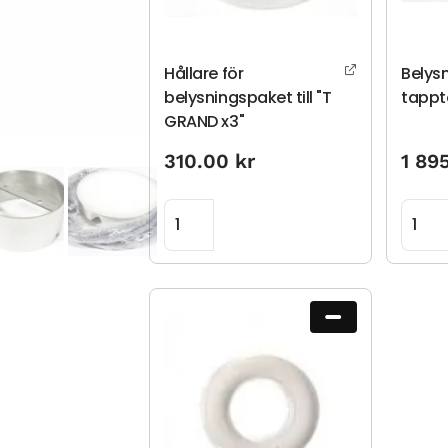
Hållare för
Belys
belysningspaket till "T
tappt
GRAND x3"
310.00
kr
1 89