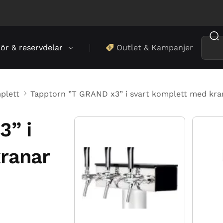
hör & reservdelar
Outlet & Kampanjer
plett
Tapptorn ”T GRAND x3” i svart komplett med kra
3” i
ranar