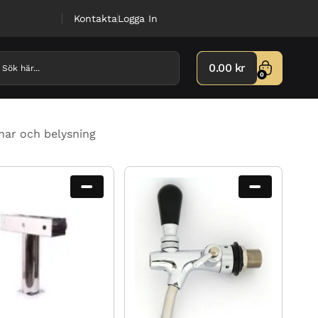
Kontakta
Logga In
0.00
kr
0
nar och belysning