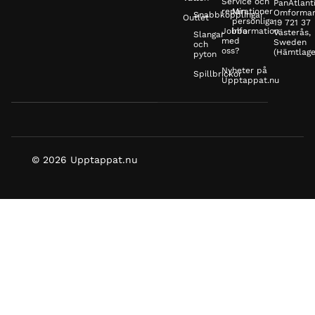
Service och
PanAtlanti
reparationer
Min
Omformar
Snabbkopplingar
Outlet
personliga
19 721 37
Jobba
information
Västerås,
Slangar
med
Sweden
och
oss?
(Hämtlage
pyton
Nyheter på
Spillbrickor
Upptappat.nu
© 2026 Upptappat.nu