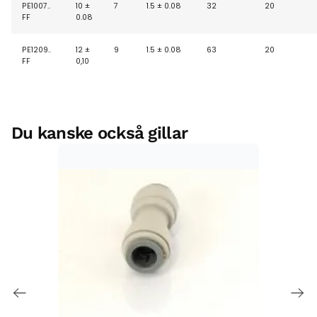
PE1007..
10 ±
7
1.5 ± 0.08
32
20
FF
0.08
PE1209..
12 ±
9
1.5 ± 0.08
63
20
FF
0,10
Du kanske också gillar