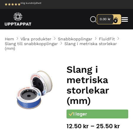
Hög kundnöjdhet!
0.00
kr
0
Hem
Våra produkter
Snabbkopplingar
FluidFit
Slang till snabbkopplingar
Slang i metriska storlekar
(mm)
Slang i
metriska
storlekar
(mm)
I lager
12.50
kr
–
25.50
kr