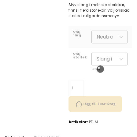
Styv slang i metriska storlekar,
finns i flera storlekar. Välj önskad
storlek i rullgardninsmenyn.
Välj
färg
Välj
storlek
Rensa
Lägg till i varukorg
Artikelnr:
PE-M