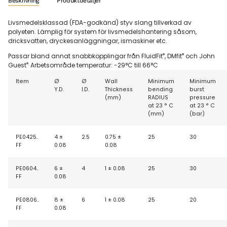
Beskrivning
Produktdetaljer
Livsmedelsklassad (FDA-godkänd) styv slang tillverkad av
polyeten. L
ämplig för system för livsmedelshantering såsom,
dricksvatten, dryckesanläggningar, ismaskiner etc.
®
®
Passar bland annat snabbkopplingar från FluidFit
, DMfit
och John
®.
Guest
Arbetsområde temperatur: -29°C till 66°C
Item
Ø
Ø
Wall
Minimum
Minimum
Y.D.
I.D.
Thickness
bending
burst
(mm)
RADIUS
pressure
at
23 ° C
at
23 ° C
(mm)
(
bar
)
PE0425..
4 ±
2.5
0.75 ±
25
30
FF
0.08
0.08
PE0604..
6 ±
4
1 ± 0.08
25
30
FF
0.08
PE0806..
8 ±
6
1 ± 0.08
25
20
FF
0.08