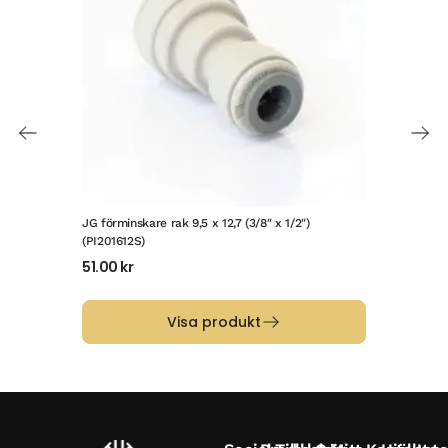
JG förminskare rak 9,5 x 12,7 (3/8″ x 1/2″)
JG r
(PI201612S)
49
51.00
kr
Visa produkt