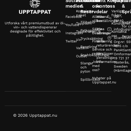
Sociala
Produkter
Tillbehör
Om
Mitt
Kontakta
Hjälp
Inte
medier
&
oss
konto
oss
&
Reservdelar
Spr
Kompletta
Vanliga
paket
frågor
Facebook
Allmänna
Mina
021 -
villkor
beställningar
75140
Tillbehör
Instä
Utforska vårt premiumutbud av öl-,
Tapptorn
Kundtjänst
YouTube
för c
vin- och vattendispensrar
Säkra
Mina
info@upp
Fatkoppling
designade för effektivitet och
Tappkranar
Kontakta
Instagram
betalningar
adresser
pålitlighet.
oss
Perso
Scandbev
Trycksättning
Vin
Twitter
Finansiering
Mina
Org.nr: 5
returärenden
4815 c/o
Rengöring
Vatten
Service och
PanAtlanti
reparationer
Min
Omformar
Snabbkopplingar
Outlet
personliga
19 721 37
Jobba
information
Västerås,
Slangar
med
Sweden
och
oss?
(Hämtlage
pyton
Nyheter på
Spillbrickor
Upptappat.nu
© 2026 Upptappat.nu