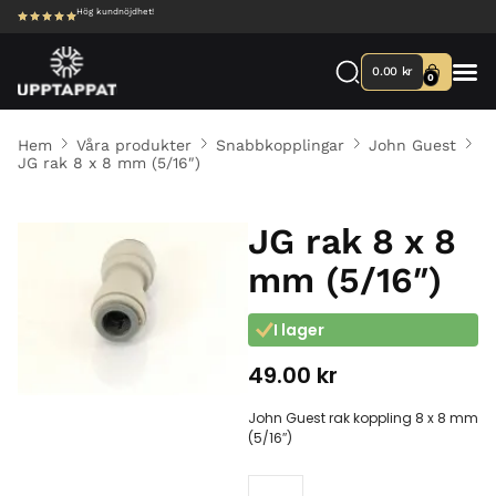
Hög kundnöjdhet!
0.00
kr
0
Hem
Våra produkter
Snabbkopplingar
John Guest
JG rak 8 x 8 mm (5/16″)
JG rak 8 x 8
mm (5/16″)
I lager
49.00
kr
John Guest rak koppling 8 x 8 mm
(5/16″)