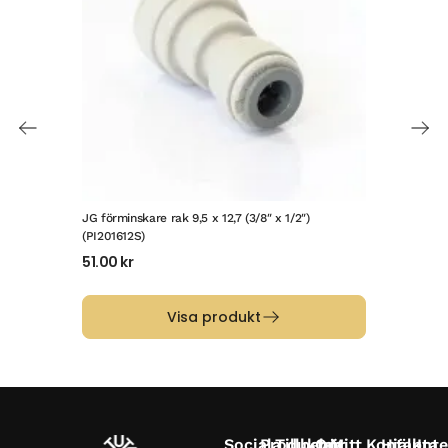
JG förminskare rak 9,5 x 12,7 (3/8″ x 1/2″)
JG f
(PI201612S)
43
51.00
kr
Visa produkt
Sociala
Produkter
Tillbehör
Om
Mitt
Kontakta
Hjälp
Inte