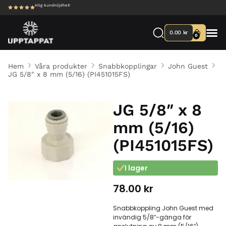
Hög kundnöjdhet!
0.00
kr
0
Hem
Våra produkter
Snabbkopplingar
John Guest
JG 5/8″ x 8 mm (5/16) (PI451015FS)
JG 5/8″ x 8
mm (5/16)
(PI451015FS)
I lager
78.00
kr
Snabbkoppling John Guest med
invändig 5/8″-gänga för