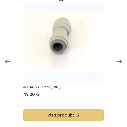
JG rak 8 x 8 mm (5/16″)
JG r
49.00
kr
60
Visa produkt