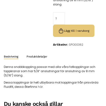
anslutning av 8 mm (5/16″)
slang.
Lägg till i varukorg
Artikelnr:
SPO00362
Beskrivning
Produktdetaljer
Denna snabbkoppling passar med alla våra fatkopplingar och
tappkranar som har 5/8″ anslutningar för anslutning av 8 mm
(5/16″) slang.
Dessa kopplingar är helt utbytbara mot kopplingar från prisvärda
Fluidfit, dessa återfinns
här.
Du kanske också gillar