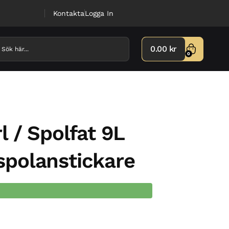
Kontakta
Logga In
0.00
kr
0
l / Spolfat 9L
3 spolanstickare