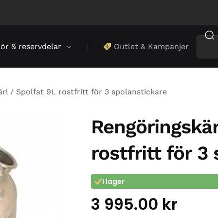
hör & reservdelar
Outlet & Kampanjer
l / Spolfat 9L rostfritt för 3 spolanstickare
Rengöringskär
rostfritt för 
I lager
3 995.00
kr