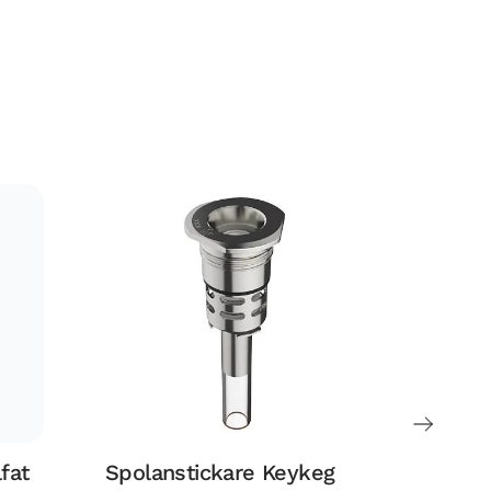
fat
Spolanstickare Keykeg
Rengö