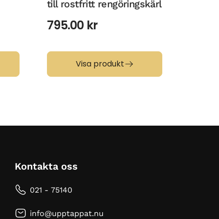
till rostfritt rengöringskärl
Desan
795.00
kr
75.0
Visa produkt
Kontakta oss
021 - 75140
info@upptappat.nu