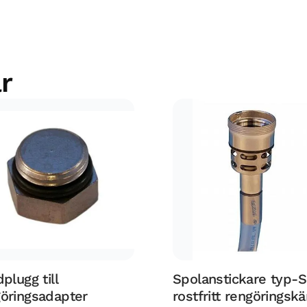
r
dplugg till
Spolanstickare typ-S 
öringsadapter
rostfritt rengöringskä