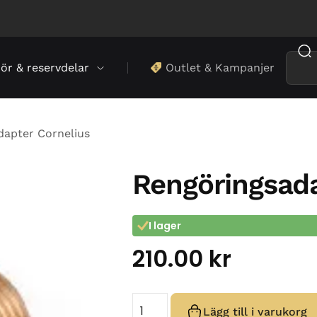
hör & reservdelar
Outlet & Kampanjer
apter Cornelius
Rengöringsada
I lager
210.00
kr
Lägg till i varukorg