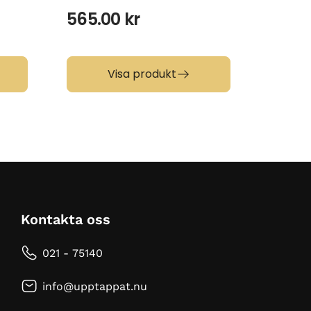
565.00
kr
565.
Visa produkt
Kontakta oss
021 - 75140
info@upptappat.nu