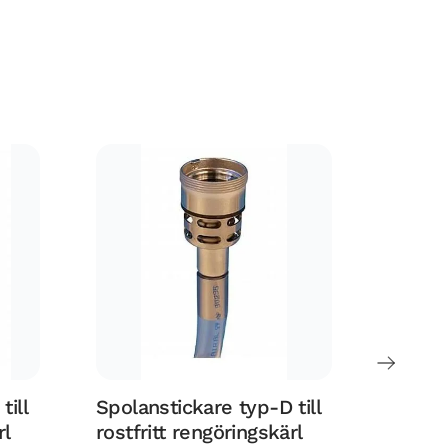
till
Spolanstickare typ-D till
Spolan
rl
rostfritt rengöringskärl
rostfr