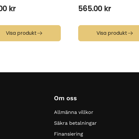
.00
kr
565.00
kr
Visa produkt
Visa produkt
Om oss
Allmänna villkor
Säkra betalningar
Finansiering