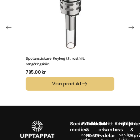
Spolanstickare Keykeg till rostfritt
Reng
rengöringskärl
75.
795.00
kr
Visa produkt
Sociala
Produkter
Tillbehör
Om
Mitt
Kontakta
Hjälp
Inte
medier
&
oss
konto
oss
&
Reservdelar
Spr
Kompletta
Vanliga
paket
frågor