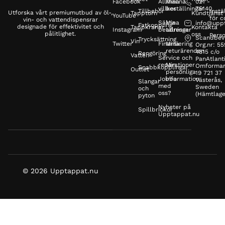
Facebook
Allmänna
Mina
021 -
villkor
beställningar
75140
Tillbehör
Instä
Utforska vårt premiumutbud av öl-,
Tapptorn
Kundtjänst
YouTube
för c
vin- och vattendispensrar
Säkra
Mina
info@upp
Fatkoppling
designade för effektivitet och
Tappkranar
Kontakta
Instagram
betalningar
adresser
pålitlighet.
oss
Perso
Scandbev
Trycksättning
Vin
Twitter
Finansiering
Mina
Org.nr: 5
returärenden
4815 c/o
Rengöring
Vatten
Service och
PanAtlanti
reparationer
Min
Omformar
Snabbkopplingar
Outlet
personliga
19 721 37
Jobba
information
Västerås,
Slangar
med
Sweden
och
oss?
(Hämtlage
pyton
Nyheter på
Spillbrickor
Upptappat.nu
© 2026 Upptappat.nu