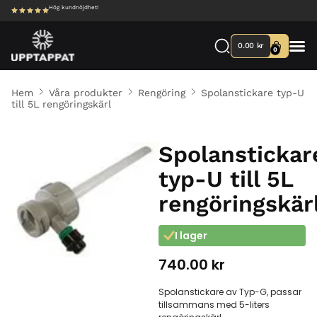
Hög kundnöjdhet!
0.00
kr
0
Hem
Våra produkter
Rengöring
Spolanstickare typ-U
till 5L rengöringskärl
Spolanstickar
typ-U till 5L
rengöringskär
I lager
740.00
kr
Spolanstickare av Typ-G, passar
tillsammans med 5-liters