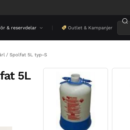
hör & reservdelar
Outlet & Kampanjer
rl / Spolfat 5L typ-S
fat 5L