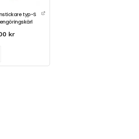
nstickare typ-S
L rengöringskärl
.00
kr