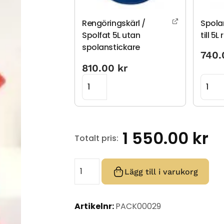
Rengöringskärl /
Spola
Spolfat 5L utan
till 5
spolanstickare
740
810.00
kr
1 550.00
kr
Totalt pris:
Lägg till i varukorg
Artikelnr:
PACK00029