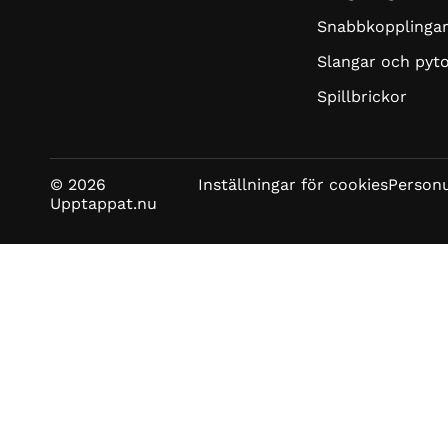
Snabbkopplinga
Slangar och pyt
Spillbrickor
© 2026
Inställningar för cookies
Personu
Upptappat.nu