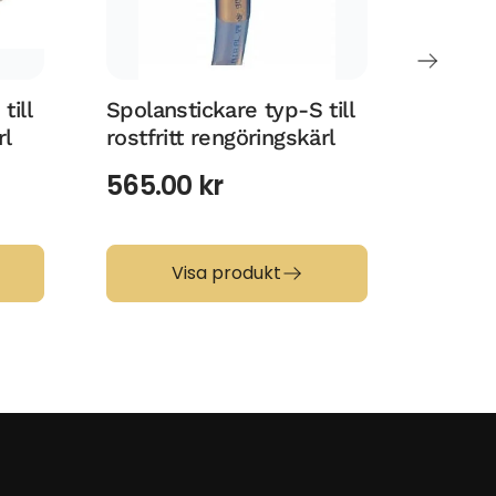
till
Spolanstickare typ-S till
Rengör
rl
rostfritt rengöringskärl
9L rost
spolan
565.00
kr
2 615
Visa produkt