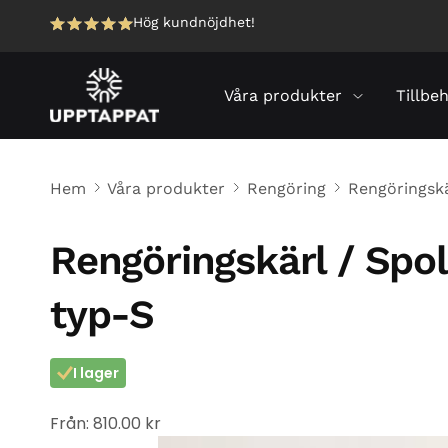
Hög kundnöjdhet!
Våra produkter
Tillbe
Hem
Våra produkter
Rengöring
Rengöringskä
Rengöringskärl / Spol
typ-S
I lager
Från:
810.00
kr