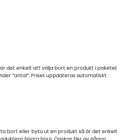
 är det enkelt att välja bort en produkt i paketet
der ”antal”. Priset uppdateras automatiskt.
 ta bort eller byta ut en produkt så är det enkelt
produktens högra hörn. Önskas fler av någon