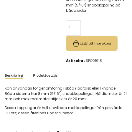
mm (5/16″) snabbkoppling på
båda sidor
Lägg till i varukorg
Artikelnr:
SPO01618
Beskrivning
Produktdetaljer
Kan användas för genomföring i skåp / bardisk eller liknande.
Båda sidorna har 8 mm (5/16″) snabbkopplingar. Håldiameter är 21
mm och maximal materialtjocklek är 20 mm.
Dessa kopplingar är helt utbytbara mot kopplingar från prisvärda
Fluidfit, dessa återfinns under tillbehör.