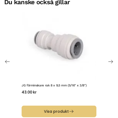
Du kanske också gillar
JG förminskare rak 8 x 9,5 mm (5/16″ x 3/8″)
JG r
43.00
kr
49
Visa produkt