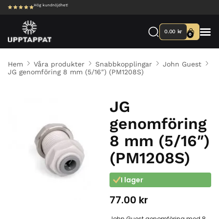
Hög kundnöjdhet!
0.00
kr
0
Hem
Våra produkter
Snabbkopplingar
John Guest
JG genomföring 8 mm (5/16″) (PM1208S)
JG
genomföring
8 mm (5/16″)
(PM1208S)
I lager
77.00
kr
John Guest genomföring med 8