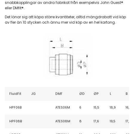
snabbkopplingar av andra fabrikat från exempelvis John Guest®
eller DMfit®.
Det lönar sig att köpa större kvantiteter, alltid mängdrabatt vid köp
av fler än 10 stycken och ännu mer vid köp av en hel kartong.
FluidFit
JG
DMF
ØD
ØP
L
B
HPF06B
ATES06M
6
15,5
18,9
16,1
HPF08B
ATES08M
8
17,6
19,5
17,5