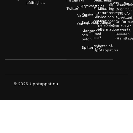
Instagram
betalningar
adresser
pålitlighet.
oss
Perso
Scandbev
Trycksättning
Vin
Twitter
Finansiering
Mina
Org.nr: 5
returärenden
4815 c/o
Rengöring
Vatten
Service och
PanAtlanti
reparationer
Min
Omformar
Snabbkopplingar
Outlet
personliga
19 721 37
Jobba
information
Västerås,
Slangar
med
Sweden
och
oss?
(Hämtlage
pyton
Nyheter på
Spillbrickor
Upptappat.nu
© 2026 Upptappat.nu