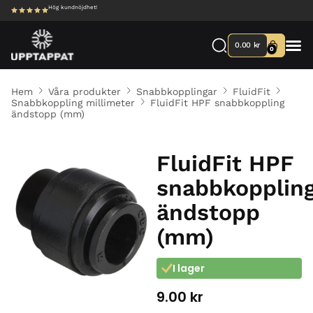
Hög kundnöjdhet!
0.00
kr
0
Hem
Våra produkter
Snabbkopplingar
FluidFit
Snabbkoppling millimeter
FluidFit HPF snabbkoppling
ändstopp (mm)
FluidFit HPF
snabbkopplin
ändstopp
(mm)
I lager
9.00
kr