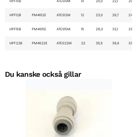
HPF10B
ATES10M
10
20,0
22,1
20,1
HPF12B
PM4612E
ATES12M
12
23,0
26,7
24,7
HPF15B
PM4615E
ATES15M
15
28,0
32,1
29,4
HPF22B
PM4622E
ATES22M
22
35,5
36,6
33,8
Du kanske också gillar