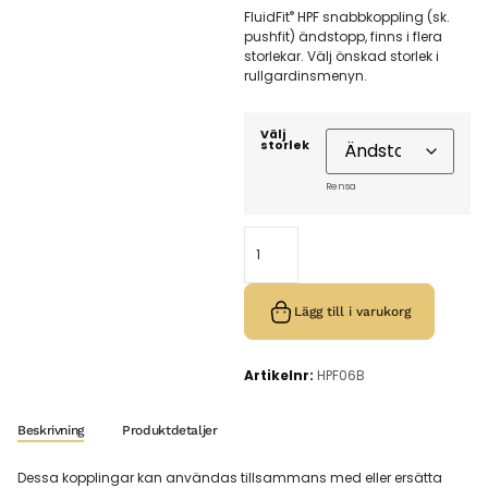
®
FluidFit
HPF snabbkoppling (sk.
pushfit) ändstopp, finns i flera
storlekar. Välj önskad storlek i
rullgardinsmenyn.
Välj
storlek
Rensa
Lägg till i varukorg
Artikelnr:
HPF06B
Beskrivning
Produktdetaljer
Dessa kopplingar kan användas tillsammans med eller ersätta