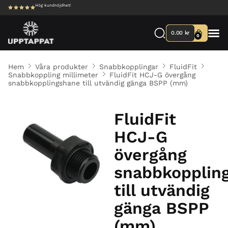
Hög kundnöjdhet!
0.00
kr
0
Hem
Våra produkter
Snabbkopplingar
FluidFit
Snabbkoppling millimeter
FluidFit HCJ-G övergång
snabbkopplingshane till utvändig gänga BSPP (mm)
FluidFit
HCJ-G
övergång
snabbkopplin
till utvändig
gänga BSPP
(mm)