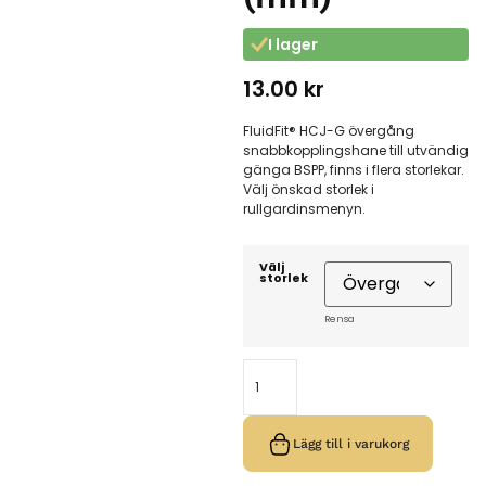
I lager
13.00
kr
FluidFit® HCJ-G övergång
snabbkopplingshane till utvändig
gänga BSPP, finns i flera storlekar.
Välj önskad storlek i
rullgardinsmenyn.
Välj
storlek
Rensa
Lägg till i varukorg