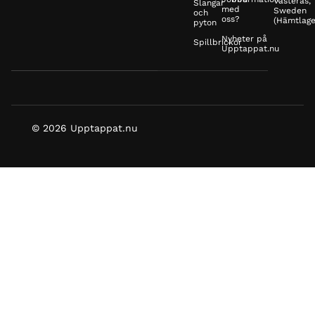
Västerås,
Slangar
med
Sweden
och
oss?
(Hämtlage
pyton
Nyheter på
Spillbrickor
Upptappat.nu
© 2026 Upptappat.nu