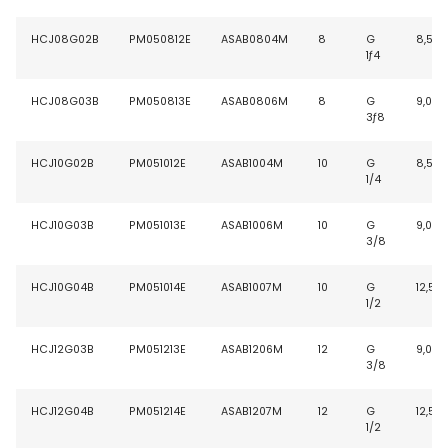
HCJ08G02B
PM050812E
ASAB0804M
8
G
8,5
1ƒ4
HCJ08G03B
PM050813E
ASAB0806M
8
G
9,0
3ƒ8
HCJ10G02B
PM051012E
ASAB1004M
10
G
8,5
1/4
HCJ10G03B
PM051013E
ASAB1006M
10
G
9,0
3/8
HCJ10G04B
PM051014E
ASAB1007M
10
G
12,5
1/2
HCJ12G03B
PM051213E
ASAB1206M
12
G
9,0
3/8
HCJ12G04B
PM051214E
ASAB1207M
12
G
12,5
1/2