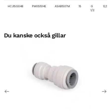
HCJ15G04B
PM051514E
ASAB1507M
15
G
12,5
1/2
Du kanske också gillar