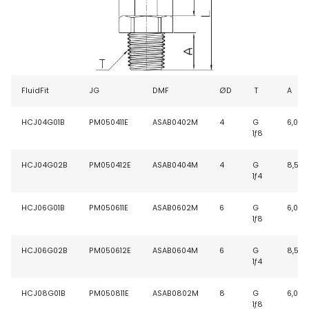
FluidFit
JG
DMF
ØD
T
A
HCJ04G01B
PM050411E
ASAB0402M
4
G
6,0
1ƒ8
HCJ04G02B
PM050412E
ASAB0404M
4
G
8,5
1ƒ4
HCJ06G01B
PM050611E
ASAB0602M
6
G
6,0
1ƒ8
HCJ06G02B
PM050612E
ASAB0604M
6
G
8,5
1ƒ4
HCJ08G01B
PM050811E
ASAB0802M
8
G
6,0
1ƒ8