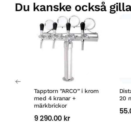
Du kanske också gilla
Tapptorn ”ARCO” i krom
Dist
med 4 kranar +
20 
märkbrickor
55
9 290.00
kr