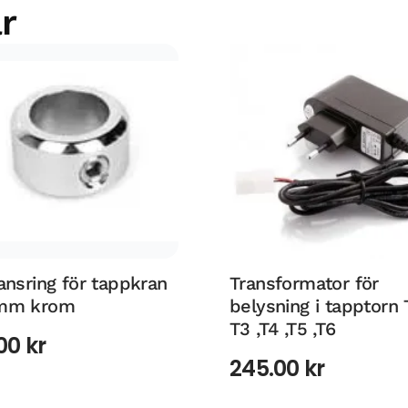
r
ansring för tappkran
Transformator för
mm krom
belysning i tapptorn 
T3 ,T4 ,T5 ,T6
.00
kr
245.00
kr