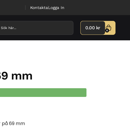
Kontakta
Logga In
0.00
kr
0
 69 mm
er på 69 mm