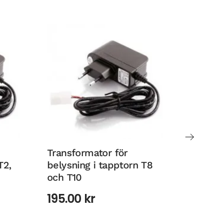
Transformator för
Rund m
T2,
belysning i tapptorn T8
mässin
och T10
”Thor”
195.00
kr
235.