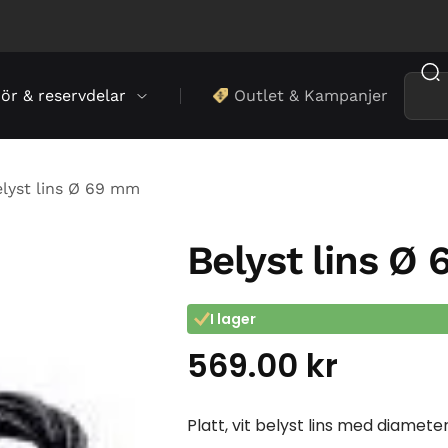
hör & reservdelar
Outlet & Kampanjer
lyst lins Ø 69 mm
Belyst lins Ø
I lager
569.00
kr
Platt, vit belyst lins med diamet