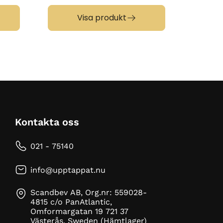
Visa produkt
Kontakta oss
021 - 75140
info@upptappat.nu
Scandbev AB, Org.nr: 559028-
4815 c/o PanAtlantic,
Omformargatan 19 721 37
Västerås, Sweden (Hämtlager)