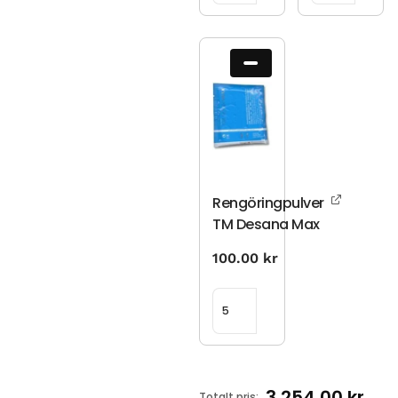
Rengöringpulver
TM Desana Max
100.00
kr
3 254.00
kr
Totalt pris: