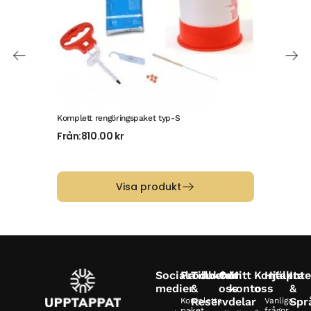
Komplett rengöringspaket typ-S
Komp
Från:
810.00
kr
Frå
Visa produkt
Sociala
Produkter
Tillbehör
Om
Mitt
Kontakta
Hjälp
Inte
medier
&
oss
konto
oss
&
Reservdelar
Spr
Kompletta
Vanliga
paket
frågor