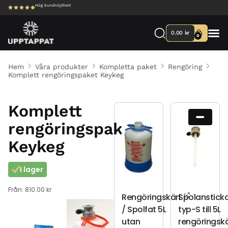
Hög kundnöjdhet!
0.00
kr
0
Hem
Våra produkter
Kompletta paket
Rengöring
Komplett rengöringspaket Keykeg
Komplett
rengöringspaket
Keykeg
I lager
Från:
810.00
kr
Rengöringskärl
Spolanstick
/ Spolfat 5L
typ-S till 5L
utan
rengöringskä