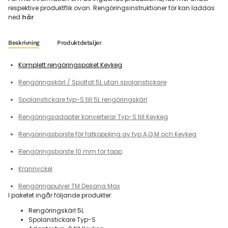
respektive produktflik ovan. Rengöringsinstruktioner för kan laddas
ned
här
Beskrivning
Produktdetaljer
Komplett rengöringspaket Keykeg
Rengöringskärl / Spolfat 5L utan spolanstickare
Spolanstickare typ-S till 5L rengöringskärl
Rengöringsadapter konverterar Typ-S till Keykeg
Rengöringsborste för fatkoppling av typ A,G,M och Keykeg
Rengöringsborste 10 mm för tapp
Krannyckel
Rengöringpulver TM Desana Max
I paketet ingår följande produkter:
Rengöringskärl 5L
Spolanstickare Typ-S