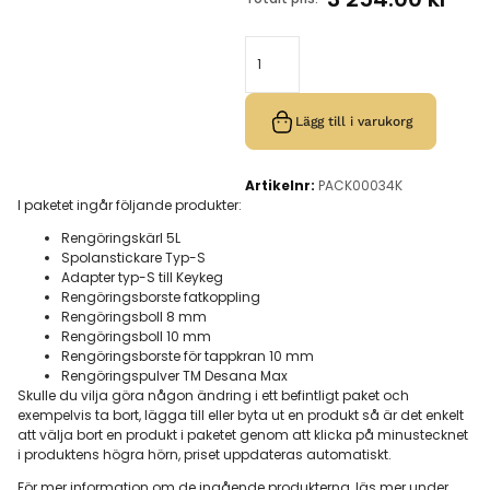
Lägg till i varukorg
Artikelnr:
PACK00034K
I paketet ingår följande produkter:
Rengöringskärl 5L
Spolanstickare Typ-S
Adapter typ-S till Keykeg
Rengöringsborste fatkoppling
Rengöringsboll 8 mm
Rengöringsboll 10 mm
Rengöringsborste för tappkran 10 mm
Rengöringspulver TM Desana Max
Skulle du vilja göra någon ändring i ett befintligt paket och
exempelvis ta bort, lägga till eller byta ut en produkt så är det enkelt
att välja bort en produkt i paketet genom att klicka på minustecknet
i produktens högra hörn, priset uppdateras automatiskt.
För mer information om de ingående produkterna, läs mer under