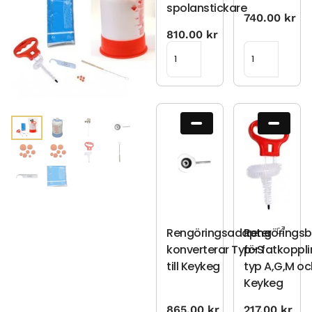
spolanstickare
740.00
kr
810.00
kr
Rengöringsadapter
Rengöringsb
konverterar Typ-S
för fatkoppl
till Keykeg
typ A,G,M oc
Keykeg
865.00
kr
217.00
kr