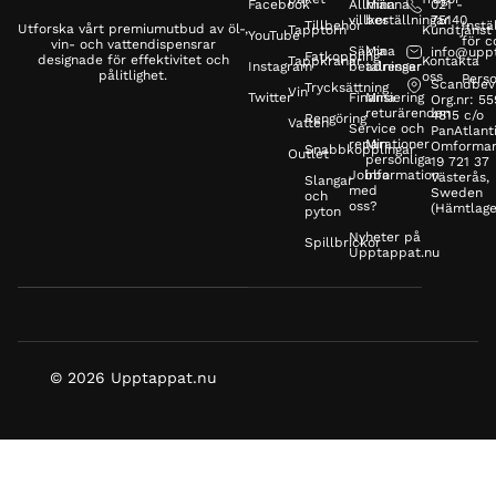
Facebook
Allmänna
Mina
021 -
villkor
beställningar
75140
Tillbehör
Instä
Utforska vårt premiumutbud av öl-,
Tapptorn
Kundtjänst
YouTube
för c
vin- och vattendispensrar
Säkra
Mina
info@upp
Fatkoppling
designade för effektivitet och
Tappkranar
Kontakta
Instagram
betalningar
adresser
pålitlighet.
oss
Perso
Scandbev
Trycksättning
Vin
Twitter
Finansiering
Mina
Org.nr: 5
returärenden
4815 c/o
Rengöring
Vatten
Service och
PanAtlanti
reparationer
Min
Omformar
Snabbkopplingar
Outlet
personliga
19 721 37
Jobba
information
Västerås,
Slangar
med
Sweden
och
oss?
(Hämtlage
pyton
Nyheter på
Spillbrickor
Upptappat.nu
© 2026 Upptappat.nu