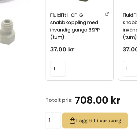
FluidFit HCF-G
FluidF
snabbkoppling med
snabb
invändig gänga BSPP
invän
(tum)
(tum)
37.00
kr
37.
708.00
kr
Totalt pris:
Lägg till i varukorg