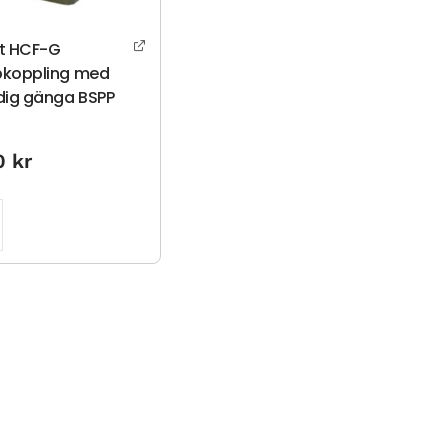
it HCF-G
koppling med
dig gänga BSPP
00
kr