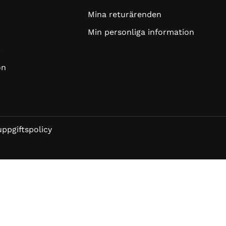
Mina returärenden
Min personliga information
r
on
ppgiftspolicy