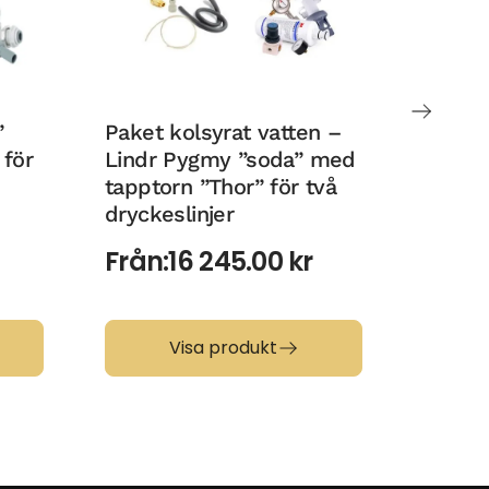
”
Paket kolsyrat vatten –
Paket 
 för
Lindr Pygmy ”soda” med
med ta
tapptorn ”Thor” för två
två dr
dryckeslinjer
Från:
Från:
16 245.00
kr
Visa produkt