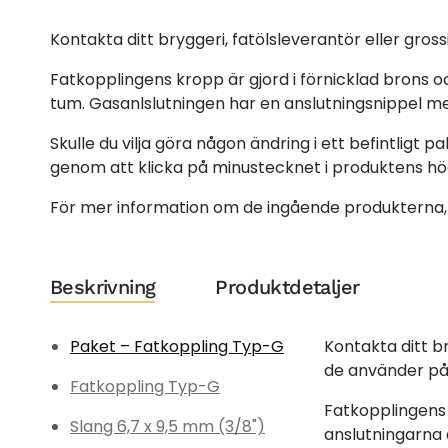
Kontakta ditt bryggeri, fatölsleverantör eller gro
Fatkopplingens kropp är gjord i förnicklad brons o
tum. Gasanlslutningen har en anslutningsnippel med 
Skulle du vilja göra någon ändring i ett befintligt 
genom att klicka på minustecknet i produktens hög
För mer information om de ingående produkterna, l
Beskrivning
Produktdetaljer
Paket – Fatkoppling Typ-G
Kontakta ditt br
de använder på
Fatkoppling Typ-G
Fatkopplingens 
Slang 6,7 x 9,5 mm (3/8")
anslutningarna 