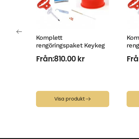
Komplett
Kom
rengöringspaket Keykeg
reng
Från:
810.00
kr
Frå
Visa produkt