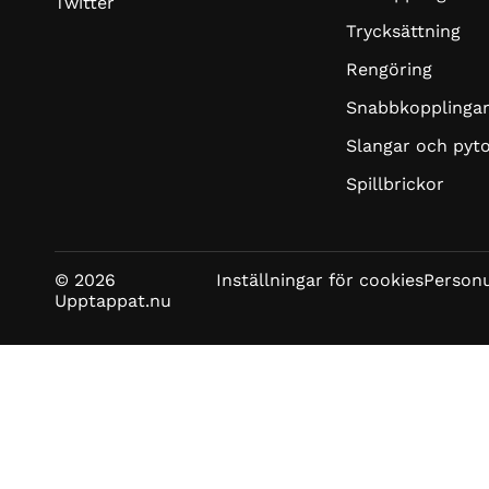
Twitter
Trycksättning
Rengöring
Snabbkopplinga
Slangar och pyt
Spillbrickor
© 2026
Inställningar för cookies
Personu
Upptappat.nu