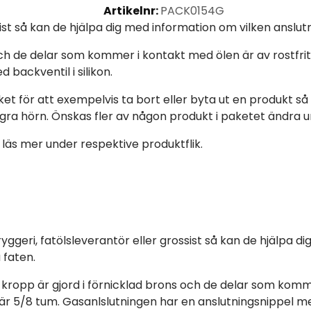
Artikelnr:
PACK0154G
ssist så kan de hjälpa dig med information om vilken anslu
ch de delar som kommer i kontakt med ölen är av rostfrit
backventil i silikon.
paket för att exempelvis ta bort eller byta ut en produkt så
ra hörn. Önskas fler av någon produkt i paketet ändra un
äs mer under respektive produktflik.
yggeri, fatölsleverantör eller grossist så kan de hjälpa 
 faten.
kropp är gjord i förnicklad brons och de delar som kommer
är 5/8 tum. Gasanlslutningen har en anslutningsnippel med 