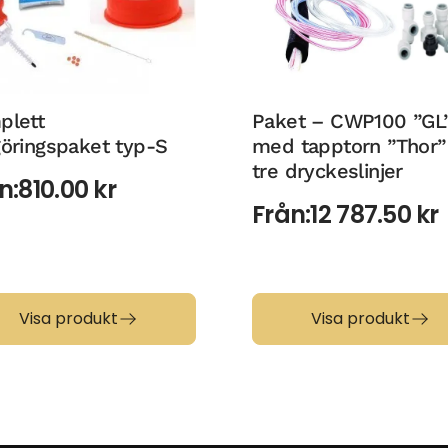
plett
Paket – CWP100 ”GL
öringspaket typ-S
med tapptorn ”Thor”
tre dryckeslinjer
n:
810.00
kr
Från:
12 787.50
kr
Visa produkt
Visa produkt