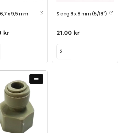
 6,7 x 9,5 mm
Slang 6 x 8 mm (5/16")
)
0
kr
21.00
kr