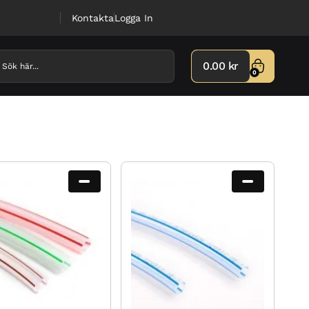
Kontakta
Logga In
0.00
kr
0