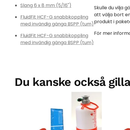
Slang 6 x 8 mm (5/16")
Skulle du vilja 
att välja bort 
FluidFit HCF-G snabbkoppling
produkt i paket
med invändig gänga BSPP (tum)
För mer informa
FluidFit HCF-G snabbkoppling
med invändig gänga BSPP (tum)
Du kanske också gilla