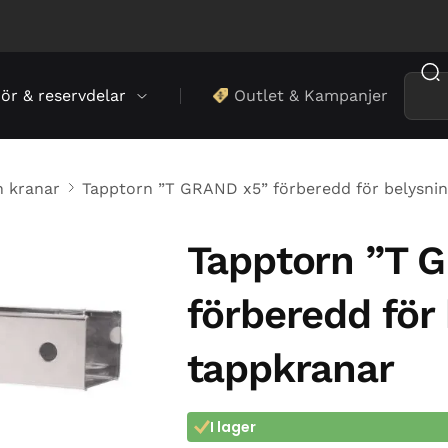
hör & reservdelar
Outlet & Kampanjer
n kranar
Tapptorn ”T GRAND x5” förberedd för belysnin
Tapptorn ”T 
förberedd för 
tappkranar
I lager