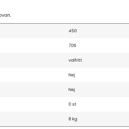
ovan.
450
706
valfritt
Nej
Nej
0 st
8 kg