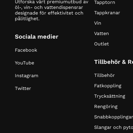
Utforska vårt premiumutbud av
Tapptorn
öl-, vin- och vattendispensrar
Tappkranar
designade för effektivitet och
pålitlighet.
Vin
Vatten
Sociala medier
Outlet
Facebook
Tillbehör & 
YouTube
Tillbehör
Instagram
Fatkoppling
Twitter
Trycksättning
Rengöring
Snabbkopplinga
Slangar och pyt