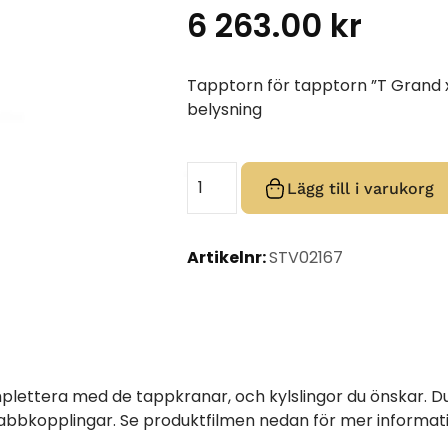
6 263.00
kr
Tapptorn för tapptorn ”T Grand x
belysning
Lägg till i varukorg
Artikelnr:
STV02167
plettera med de tappkranar, och kylslingor du önskar. Du
snabbkopplingar. Se produktfilmen nedan för mer informat