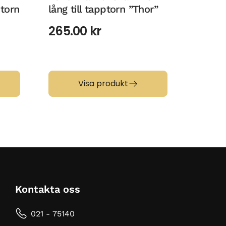
ptorn
lång till tapptorn ”Thor”
klassi
krom f
265.00
kr
(krana
3 64
Visa produkt
Kontakta oss
021 - 75140