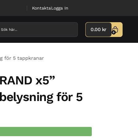
Kontakta
Logga In
0.00
kr
0
g för 5 tappkranar
GRAND x5”
belysning för 5