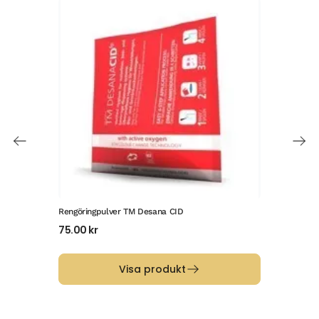
Rengöringpulver TM Desana CID
Blin
75.00
kr
89.
Visa produkt