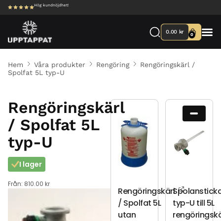
Hög kundnöjdhet!
0.00
kr
0
Hem
Våra produkter
Rengöring
Rengöringskärl /
Spolfat 5L typ-U
Rengöringskärl
/ Spolfat 5L
typ-U
I lager
Från:
810.00
kr
Rengöringskärl
Spolanstick
/ Spolfat 5L
typ-U till 5L
utan
rengöringskä