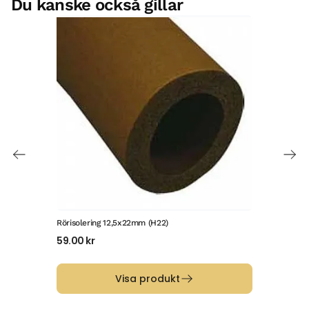
Du kanske också gillar
Rörisolering 12,5x22mm (H22)
Mont
59.00
kr
36.
Visa produkt