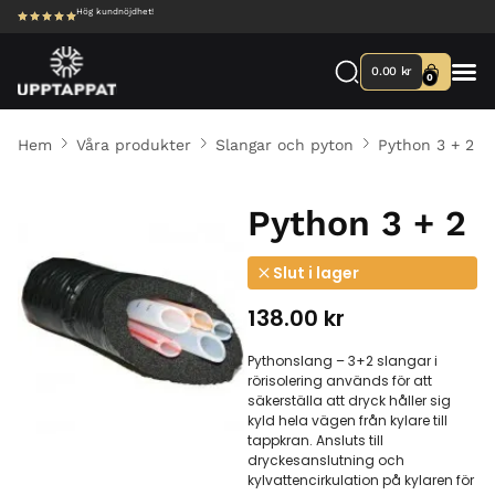
Hög kundnöjdhet!
0.00
kr
0
Hem
Våra produkter
Slangar och pyton
Python 3 + 2
Python 3 + 2
Slut i lager
138.00
kr
Pythonslang – 3+2 slangar i
rörisolering används för att
säkerställa att dryck håller sig
kyld hela vägen från kylare till
tappkran. Ansluts till
dryckesanslutning och
kylvattencirkulation på kylaren för