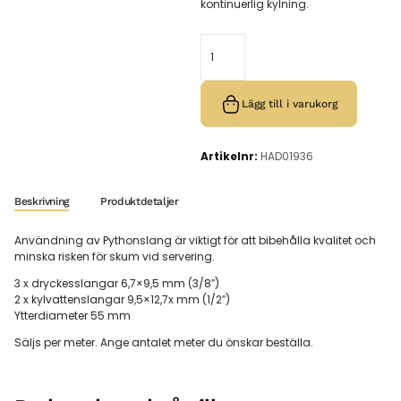
kontinuerlig kylning.
Lägg till i varukorg
Artikelnr:
HAD01936
Beskrivning
Produktdetaljer
Användning av Pythonslang är viktigt för att bibehålla kvalitet och
minska risken för skum vid servering.
3 x dryckesslangar 6,7×9,5 mm (3/8″)
2 x kylvattenslangar 9,5×12,7x mm (1/2″)
Ytterdiameter 55 mm
Säljs per meter. Ange antalet meter du önskar beställa.