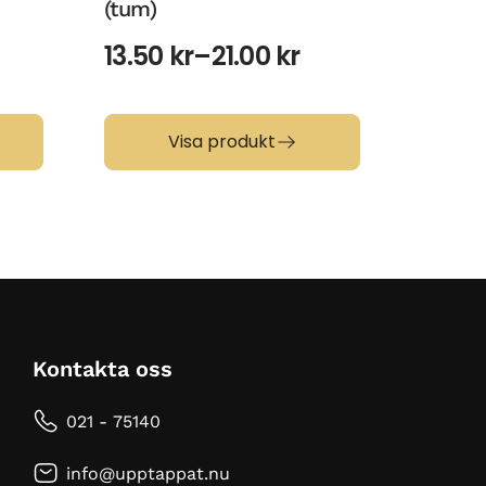
(tum)
49.0
13.50
kr
–
21.00
kr
Visa produkt
Kontakta oss
021 - 75140
info@upptappat.nu