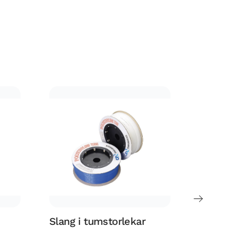
Slang i tumstorlekar
Röris