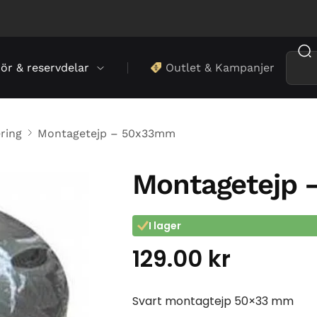
hör & reservdelar
Outlet & Kampanjer
ering
Montagetejp – 50x33mm
Montagetejp
I lager
129.00
kr
Svart montagtejp 50×33 mm