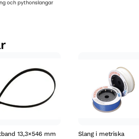
ing och pythonslangar
r
tband 13,3×546 mm
Slang i metriska