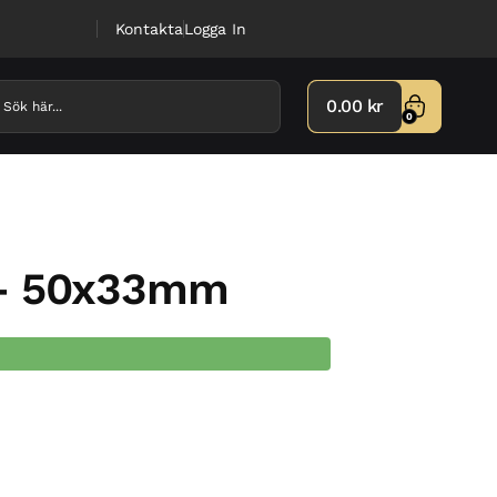
Kontakta
Logga In
0.00
kr
0
 – 50x33mm