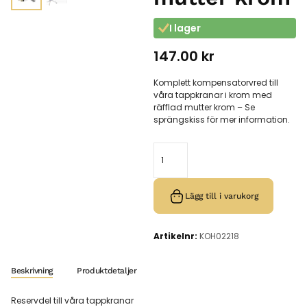
I lager
147.00
kr
Komplett kompensatorvred till
våra tappkranar i krom med
räfflad mutter krom – Se
sprängskiss för mer information.
Lägg till i varukorg
Artikelnr:
KOH02218
Beskrivning
Produktdetaljer
Reservdel till våra tappkranar