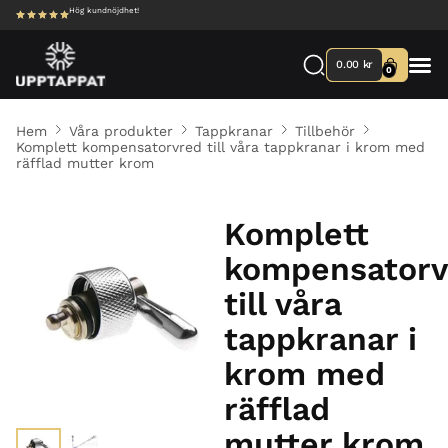
Hög kundnöjdhet!
0.00
kr
0
Hem
Våra produkter
Tappkranar
Tillbehör
Komplett kompensatorvred till våra tappkranar i krom med
räfflad mutter krom
Komplett
kompensatorv
till våra
tappkranar i
krom med
räfflad
mutter krom