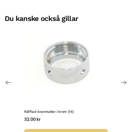
Du kanske också gillar
Räfflad kranmutter i krom (14)
Kran
32.00
kr
130