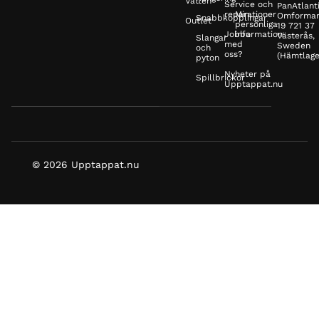
Vatten
Service och
PanAtlanti
reparationer
Min
Omformar
Snabbkopplingar
Outlet
personliga
19 721 37
Jobba
information
Västerås,
Slangar
med
Sweden
och
oss?
(Hämtlage
pyton
Nyheter på
Spillbrickor
Upptappat.nu
© 2026 Upptappat.nu