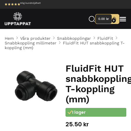
Hög kundnöjdhet!
0.00
kr
0
Hem
Våra produkter
Snabbkopplingar
FluidFit
Snabbkoppling millimeter
FluidFit HUT snabbkoppling T-
koppling (mm)
FluidFit HUT
snabbkopplin
T-koppling
(mm)
I lager
25.50
kr