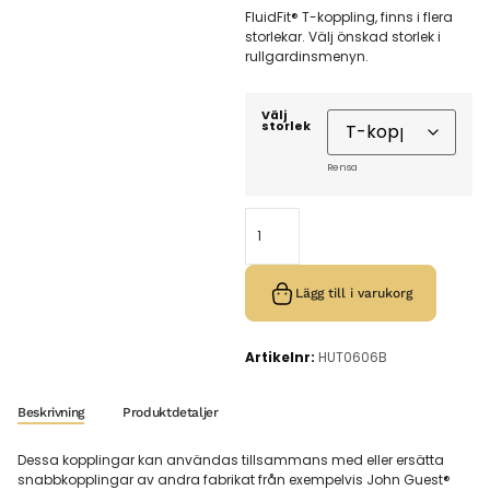
FluidFit® T-koppling, finns i flera
storlekar. Välj önskad storlek i
rullgardinsmenyn.
Välj
storlek
Rensa
Lägg till i varukorg
Artikelnr:
HUT0606B
Beskrivning
Produktdetaljer
Dessa kopplingar kan användas tillsammans med eller ersätta
snabbkopplingar av andra fabrikat från exempelvis John Guest®