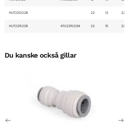
HUT221222B
22
12
22
HUT221522B
ATU221522M
22
15
22
Du kanske också gillar