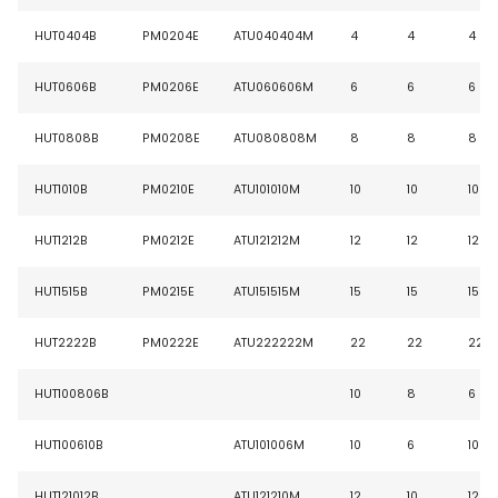
HUT0404B
PM0204E
ATU040404M
4
4
4
HUT0606B
PM0206E
ATU060606M
6
6
6
HUT0808B
PM0208E
ATU080808M
8
8
8
HUT1010B
PM0210E
ATU101010M
10
10
10
HUT1212B
PM0212E
ATU121212M
12
12
12
HUT1515B
PM0215E
ATU151515M
15
15
15
HUT2222B
PM0222E
ATU222222M
22
22
22
HUT100806B
10
8
6
HUT100610B
ATU101006M
10
6
10
HUT121012B
ATU121210M
12
10
12